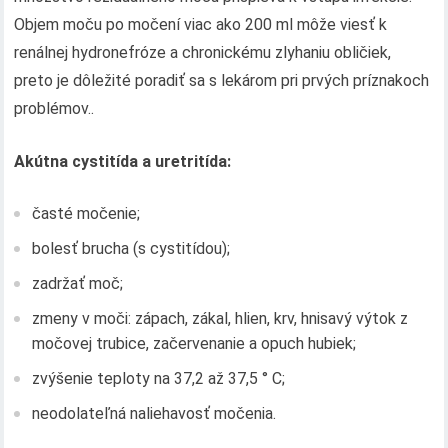
Objem moču po močení viac ako 200 ml môže viesť k
renálnej hydronefróze a chronickému zlyhaniu obličiek,
preto je dôležité poradiť sa s lekárom pri prvých príznakoch
problémov..
Akútna cystitída a uretritída:
časté močenie;
bolesť brucha (s cystitídou);
zadržať moč;
zmeny v moči: zápach, zákal, hlien, krv, hnisavý výtok z
močovej trubice, začervenanie a opuch hubiek;
zvýšenie teploty na 37,2 až 37,5 ° C;
neodolateľná naliehavosť močenia.