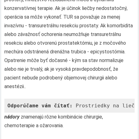
konzervatívnej terapie. Ak je účinok liečby nedostatočný,
operácia sa môže vykonať. TUR sa považuje za menej
invazívnu - transuretrálnu resekciu prostaty. Ak komorbidita
alebo závažnosť ochorenia neumožňuje transuretrálnu
resekciu alebo otvorenú prostatektómiu, je z močového
mechúra odstránená drenážna trubica - epicystostómia.
Opatrenie môže byť dočasné - kým sa stav normalizuje
alebo nie je trvalý, ak je vysoká pravdepodobnosť, že
pacient nebude podrobený objemovej chirurgii alebo
anestézii..
Odporúčame vám čítať:
 Prostriedky na liečb
nádory
znamenajú rôzne kombinácie chirurgie,
chemoterapie a ožarovania.