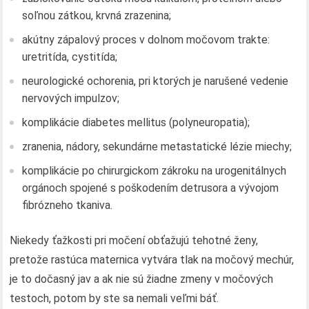
soľnou zátkou, krvná zrazenina;
akútny zápalový proces v dolnom močovom trakte:
uretritída, cystitída;
neurologické ochorenia, pri ktorých je narušené vedenie
nervových impulzov;
komplikácie diabetes mellitus (polyneuropatia);
zranenia, nádory, sekundárne metastatické lézie miechy;
komplikácie po chirurgickom zákroku na urogenitálnych
orgánoch spojené s poškodením detrusora a vývojom
fibrózneho tkaniva.
Niekedy ťažkosti pri močení obťažujú tehotné ženy,
pretože rastúca maternica vytvára tlak na močový mechúr,
je to dočasný jav a ak nie sú žiadne zmeny v močových
testoch, potom by ste sa nemali veľmi báť.