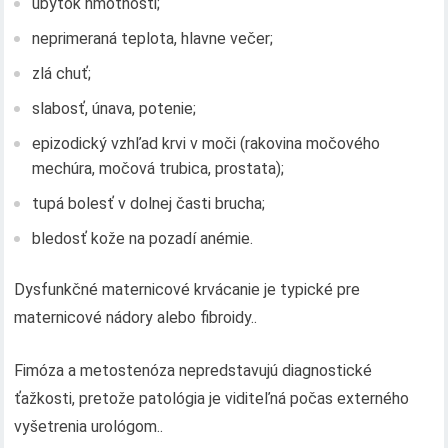
úbytok hmotnosti;
neprimeraná teplota, hlavne večer;
zlá chuť;
slabosť, únava, potenie;
epizodický vzhľad krvi v moči (rakovina močového
mechúra, močová trubica, prostata);
tupá bolesť v dolnej časti brucha;
bledosť kože na pozadí anémie.
Dysfunkčné maternicové krvácanie je typické pre
maternicové nádory alebo fibroidy..
Fimóza a metostenóza nepredstavujú diagnostické
ťažkosti, pretože patológia je viditeľná počas externého
vyšetrenia urológom..