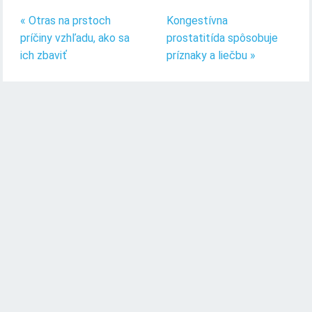
« Otras na prstoch
Kongestívna
príčiny vzhľadu, ako sa
prostatitída spôsobuje
ich zbaviť
príznaky a liečbu »