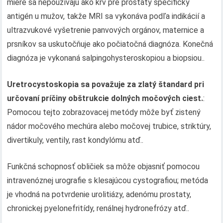
miere sa nepoužívajú ako krv pre prostaty špecifický
antigén u mužov, takže MRI sa vykonáva podľa indikácií a
ultrazvukové vyšetrenie panvových orgánov, maternice a
prsníkov sa uskutočňuje ako počiatočná diagnóza. Konečná
diagnóza je vykonaná salpingohysteroskopiou a biopsiou..
Uretrocystoskopia sa považuje za zlatý štandard pri
určovaní príčiny obštrukcie dolných močových ciest.
:
Pomocou tejto zobrazovacej metódy môže byť zistený
nádor močového mechúra alebo močovej trubice, striktúry,
divertikuly, ventily, rast kondylómu atď..
Funkčná schopnosť obličiek sa môže objasniť pomocou
intravenóznej urografie s klesajúcou cystografiou; metóda
je vhodná na potvrdenie urolitiázy, adenómu prostaty,
chronickej pyelonefritídy, renálnej hydronefrózy atď..