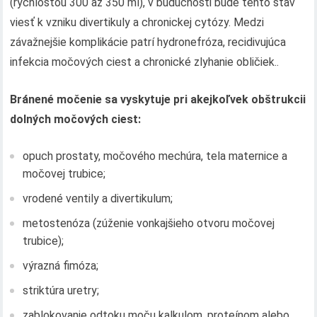
(rýchlosťou 300 až 350 ml), v budúcnosti bude tento stav
viesť k vzniku divertikuly a chronickej cytózy. Medzi
závažnejšie komplikácie patrí hydronefróza, recidivujúca
infekcia močových ciest a chronické zlyhanie obličiek..
Bránené močenie sa vyskytuje pri akejkoľvek obštrukcii
dolných močových ciest:
opuch prostaty, močového mechúra, tela maternice a
močovej trubice;
vrodené ventily a divertikulum;
metostenóza (zúženie vonkajšieho otvoru močovej
trubice);
výrazná fimóza;
striktúra uretry;
zablokovanie odtoku moču kalkulom, proteínom alebo