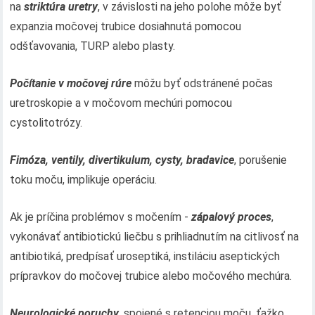
na
striktúra uretry
, v závislosti na jeho polohe môže byť
expanzia močovej trubice dosiahnutá pomocou
odšťavovania, TURP alebo plasty.
Počítanie v močovej rúre
môžu byť odstránené počas
uretroskopie a v močovom mechúri pomocou
cystolitotrózy.
Fimóza, ventily, divertikulum, cysty, bradavice
, porušenie
toku moču, implikuje operáciu.
Ak je príčina problémov s močením -
zápalový proces
,
vykonávať antibiotickú liečbu s prihliadnutím na citlivosť na
antibiotiká, predpísať uroseptiká, instiláciu aseptických
prípravkov do močovej trubice alebo močového mechúra.
Neurologické poruchy
, spojené s retenciou moču, ťažko