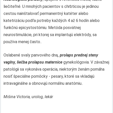
liečiteľné. U mnohých pacientov s chrbticou je jedinou
cestou nainštalovať permanentný katéter alebo
katetrizáciu podľa potreby každých 4 až 6 hodín alebo
funkčnú epicystostómiu. Metóda posvätnej
neurostimulácie, pri ktorej sa implantujú elektródy, sa
používa menej často..
Oslabené svaly panvového dna
, prolaps prednej steny
vagíny, liečba prolapsu maternice
gynekológovia. V závažnej
patológii sa vykonáva operácia, niektorým ženám pomáha
nosiť špeciálne pomôcky - pesary, ktoré sa vkladajú
intravaginálne a obnovujú normálnu anatómiu..
Mišina Victoria, urolog, lekár