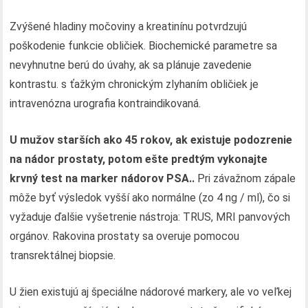
Zvýšené hladiny močoviny a kreatinínu potvrdzujú
poškodenie funkcie obličiek. Biochemické parametre sa
nevyhnutne berú do úvahy, ak sa plánuje zavedenie
kontrastu. s ťažkým chronickým zlyhaním obličiek je
intravenózna urografia kontraindikovaná.
U mužov starších ako 45 rokov, ak existuje podozrenie
na nádor prostaty, potom ešte predtým vykonajte
krvný test na marker nádorov PSA..
Pri závažnom zápale
môže byť výsledok vyšší ako normálne (zo 4 ng / ml), čo si
vyžaduje ďalšie vyšetrenie nástroja: TRUS, MRI panvových
orgánov. Rakovina prostaty sa overuje pomocou
transrektálnej biopsie.
U žien existujú aj špeciálne nádorové markery, ale vo veľkej