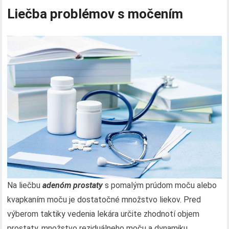
Liečba problémov s močením
Na liečbu
adenóm prostaty
s pomalým prúdom moču alebo
kvapkaním moču je dostatočné množstvo liekov. Pred
výberom taktiky vedenia lekára určite zhodnotí objem
prostaty, množstvo reziduálneho moču a dynamiku