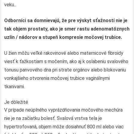
veku..
Odborníci sa domnievajú, že pre výskyt sťažností nie je
tak objem prostaty, ako je smer rastu adenomatóznych
uzlín / nádorov a stupeň kompresie močovej trubice.
U žien môžu veľké rakovinové alebo maternicové fibroidy
viesť k ťažkostiam s močením, ako aj k oslabeniu svalového
tonusu panvového dna pri strate orgánov alebo blokovaniu
vonkajšieho otvorenia močovej trubice vaginálnymi
tkanivami.
Je dôležité
V prípade neúplného vyprázdňovania močového mechúra
nie je na začiatku bolesť. Svalová vrstva tela je
hypertrofovaná, objem môže dosiahnuť 800 ml alebo viac