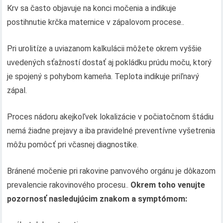
Krv sa často objavuje na konci močenia a indikuje
postihnutie krčka maternice v zápalovom procese..
Pri urolitíze a uviazanom kalkulácii môžete okrem vyššie
uvedených sťažností dostať aj pokládku prúdu moču, ktorý
je spojený s pohybom kameňa. Teplota indikuje priľnavý
zápal.
Proces nádoru akejkoľvek lokalizácie v počiatočnom štádiu
nemá žiadne prejavy a iba pravidelné preventívne vyšetrenia
môžu pomôcť pri včasnej diagnostike.
Bránené močenie pri rakovine panvového orgánu je dôkazom
prevalencie rakovinového procesu..
Okrem toho venujte
pozornosť nasledujúcim znakom a symptómom: