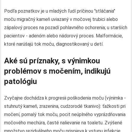
Podľa poznatkov je u mladých ľudí príčinou "stláčania"
moču migračný kameň uviazaný v močovej trubici alebo
zápalový proces na pozadí pohlavného ochorenia; u starších
pacientov - adenóm alebo nádorový proces. Malformácie,
ktoré narúšajú tok moču, diagnostikovaný u detí.
Aké sú príznaky, s výnimkou
problémov s močením, indikujú
patológiu
Zvyčajne dochádza k progresii poškodenia moču (výnimka -
stuhnutý kameň, zrazenina, cudzorodé tkanivo): ťažkosti pri
močení, pomalý tok moču, pocit neúplného vyprázdňovania
močového mechúra, časté nalievanie na toaletu. Zvýšené
množstvo reziduálneho moču prispieva k vstupu infekcie.