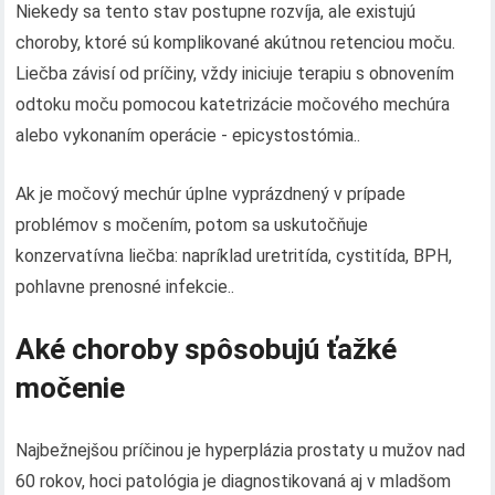
Niekedy sa tento stav postupne rozvíja, ale existujú
choroby, ktoré sú komplikované akútnou retenciou moču.
Liečba závisí od príčiny, vždy iniciuje terapiu s obnovením
odtoku moču pomocou katetrizácie močového mechúra
alebo vykonaním operácie - epicystostómia..
Ak je močový mechúr úplne vyprázdnený v prípade
problémov s močením, potom sa uskutočňuje
konzervatívna liečba: napríklad uretritída, cystitída, BPH,
pohlavne prenosné infekcie..
Aké choroby spôsobujú ťažké
močenie
Najbežnejšou príčinou je hyperplázia prostaty u mužov nad
60 rokov, hoci patológia je diagnostikovaná aj v mladšom