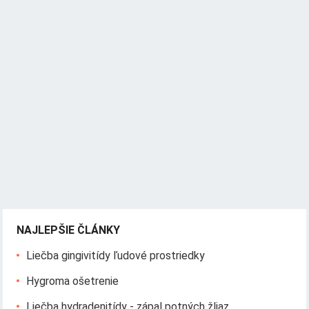
NAJLEPŠIE ČLÁNKY
Liečba gingivitídy ľudové prostriedky
Hygroma ošetrenie
Liečba hydradenitídy - zápal potných žliaz