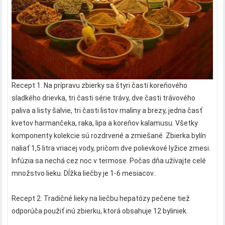
Recept 1. Na prípravu zbierky sa štyri časti koreňového
sladkého drievka, tri časti série trávy, dve časti trávového
paliva a listy šalvie, tri časti listov maliny a brezy, jedna časť
kvetov harmančeka, raka, lipa a koreňov kalamusu. Všetky
komponenty kolekcie sú rozdrvené a zmiešané. Zbierka bylín
naliať 1,5 litra vriacej vody, pričom dve polievkové lyžice zmesi.
Infúzia sa nechá cez noc v termose. Počas dňa užívajte celé
množstvo lieku. Dĺžka liečby je 1-6 mesiacov..
Recept 2. Tradičné lieky na liečbu hepatózy pečene tiež
odporúča použiť inú zbierku, ktorá obsahuje 12 byliniek.