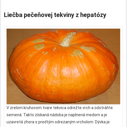
Liečba pečeňovej tekviny z hepatózy
V zrelom kruhovom tvare tekvica odrežte vrch a odstráňte
semená. Takto získaná nádoba je naplnená medom a je
uzavretá zhora s predtým odrezaným vrcholom. Dývka je