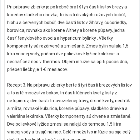
Pri príprave zbierky je potrebné brať štyri časti listov brezy a
koreňov sladkého drievka, tri časti divokých ružových bobúľ,
hlohu a červených bobúľ, dve časti listov žihľavy, čučoriedky,
borovica, rovnako ako korene Althey a korene púpavy, jedna
časť fenyklového ovocia a hypericum bylinky , Všetky
komponenty sú rozdrvené a zmiešané. Zmes bylín naliala 1,5
litra vriacej vody, pričom dve polievkové lyžice kolekcie, a
nechať cez noc v thermos. Objem infúzie sa opití počas dňa,
priebeh liečby je 1-6 mesiacov.
Recept 3. Na prípravu zbierky berte štyri časti brezových listov
a to isté množstvo bokov, tri časti lúčnych kvety, listy z
netopierov, dve časti tmavozelenej trávy, drsné kvety, nechtík
a mäta, rovnaké kukurica, korenie púpavy, sladkého drievka a
valeriána lekárska. Všetky komponenty sú drvené a zmiešané.
Dve polievkové lyžice zmesi sa nalejú do termosu 1,5 litra
vriacej vody a trvajú na noc. Celé množstvo infúzie sa pije celý
deň. Postup liečby trvá 1 až 6 mesiacov..