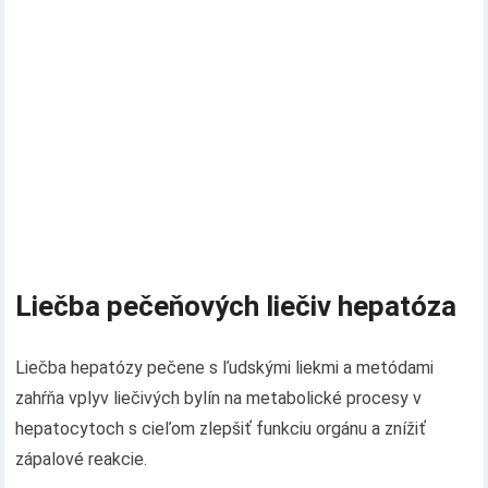
Liečba pečeňových liečiv hepatóza
Liečba hepatózy pečene s ľudskými liekmi a metódami
zahŕňa vplyv liečivých bylín na metabolické procesy v
hepatocytoch s cieľom zlepšiť funkciu orgánu a znížiť
zápalové reakcie.