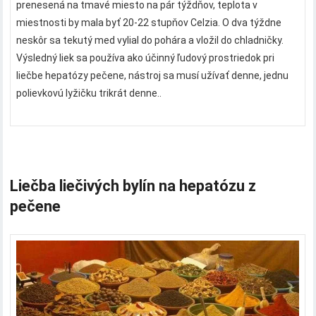
prenesená na tmavé miesto na pár týždňov, teplota v
miestnosti by mala byť 20-22 stupňov Celzia. O dva týždne
neskôr sa tekutý med vylial do pohára a vložil do chladničky.
Výsledný liek sa používa ako účinný ľudový prostriedok pri
liečbe hepatózy pečene, nástroj sa musí užívať denne, jednu
polievkovú lyžičku trikrát denne..
Liečba liečivých bylín na hepatózu z
pečene