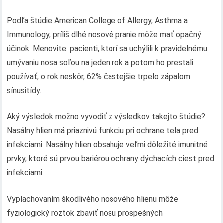
Podľa štúdie American College of Allergy, Asthma a
Immunology, príliš dlhé nosové pranie môže mať opačný
účinok. Menovite: pacienti, ktorí sa uchýlili k pravidelnému
umývaniu nosa soľou na jeden rok a potom ho prestali
používať, o rok neskôr, 62% častejšie trpelo zápalom
sínusitídy.
Aký výsledok možno vyvodiť z výsledkov takejto štúdie?
Nasálny hlien má priaznivú funkciu pri ochrane tela pred
infekciami. Nasálny hlien obsahuje veľmi dôležité imunitné
prvky, ktoré sú prvou bariérou ochrany dýchacích ciest pred
infekciami.
Vyplachovaním škodlivého nosového hlienu môže
fyziologický roztok zbaviť nosu prospešných