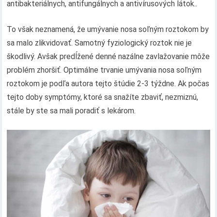
antibakteriálnych, antifungálnych a antivírusových látok..
To však neznamená, že umývanie nosa soľným roztokom by
sa malo zlikvidovať. Samotný fyziologický roztok nie je
škodlivý. Avšak predĺžené denné nazálne zavlažovanie môže
problém zhoršiť. Optimálne trvanie umývania nosa soľným
roztokom je podľa autora tejto štúdie 2-3 týždne. Ak počas
tejto doby symptómy, ktoré sa snažíte zbaviť, nezmiznú,
stále by ste sa mali poradiť s lekárom.