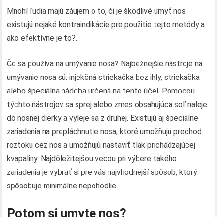
Mnohí ľudia majú záujem o to, či je škodlivé umyť nos,
existujú nejaké kontraindikácie pre použitie tejto metódy a
ako efektívne je to?.
Čo sa používa na umývanie nosa? Najbežnejšie nástroje na
umývanie nosa sú: injekčná striekačka bez ihly, striekačka
alebo špeciálna nádoba určená na tento účel. Pomocou
týchto nástrojov sa sprej alebo zmes obsahujúca soľ naleje
do nosnej dierky a vyleje sa z druhej. Existujú aj špeciálne
zariadenia na prepláchnutie nosa, ktoré umožňujú prechod
roztoku cez nos a umožňujú nastaviť tlak prichádzajúcej
kvapaliny. Najdôležitejšou vecou pri výbere takého
zariadenia je vybrať si pre vás najvhodnejší spôsob, ktorý
spôsobuje minimálne nepohodlie..
Potom si umyte nos?