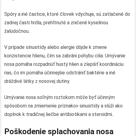
Spóry a iné častice, ktoré človek vdychuje, sú zatlačené do
zadnej časti hrdla, prehltnuté a zničené kyselinou
žalúdočnou..
V prípade sínusitídy alebo alergie dôjde k zmene
konzistencie hlienu, čím sa zabráni pohybu cilia. Umývanie
nosa pomáha rozpadnúť hustý hlien a zlepšiť koordináciu
rias, čo im pomáha účinnejšie odstrániť baktérie a iné
dráždivé látky z nosovej dutiny.
Umývanie nosa soľným roztokom môže byť účinným
spôsobom na zmiernenie príznakov sinusitídy a slúži ako
doplnok k tradičnej liečbe antibiotikami a steroidmi..
Poškodenie splachovania nosa