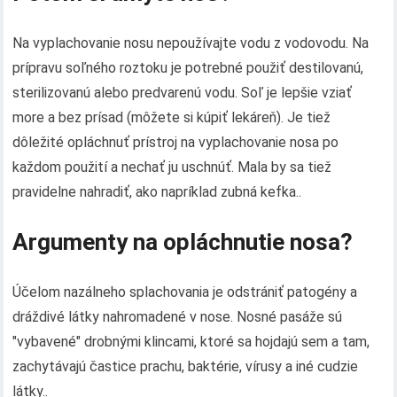
Na vyplachovanie nosu nepoužívajte vodu z vodovodu. Na
prípravu soľného roztoku je potrebné použiť destilovanú,
sterilizovanú alebo predvarenú vodu. Soľ je lepšie vziať
more a bez prísad (môžete si kúpiť lekáreň). Je tiež
dôležité opláchnuť prístroj na vyplachovanie nosa po
každom použití a nechať ju uschnúť. Mala by sa tiež
pravidelne nahradiť, ako napríklad zubná kefka..
Argumenty na opláchnutie nosa?
Účelom nazálneho splachovania je odstrániť patogény a
dráždivé látky nahromadené v nose. Nosné pasáže sú
"vybavené" drobnými klincami, ktoré sa hojdajú sem a tam,
zachytávajú častice prachu, baktérie, vírusy a iné cudzie
látky..