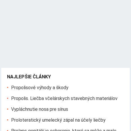
NAJLEPŠIE ČLÁNKY
Propolisové výhody a škody
Propolis. Liečba včelárskych stavebných materiálov
Vypláchnutie nosa pre sínus
Proloteratický umelecký zápal na účely liečby
Prolaps genitálií je ochorenie, ktoré sa môže a malo