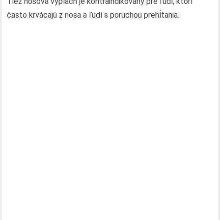
Tiež nosová výplach je kontraindikovaný pre ľudí, ktorí
často krvácajú z nosa a ľudí s poruchou prehĺtania.