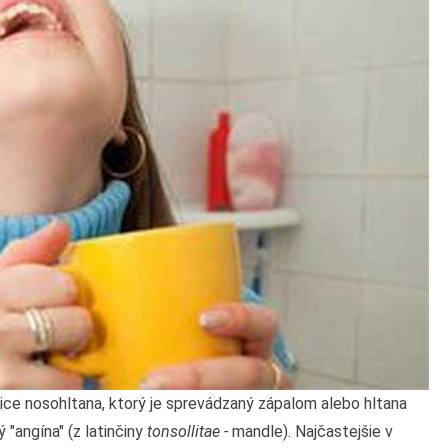
znice nosohltana, ktorý je sprevádzaný zápalom alebo hltana
 "angína" (z latinčiny
tonsollitae
-
mandle). Najčastejšie v