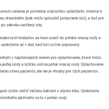
muto riešeniu je potrebné starostlivo opláchnite: monitor k
u draselného (inak môžu spôsobiť poleptanie úst), a tiež pre
o zákroku rastlinný olej.
esnakových hrebeňov sa musí uvariť do pohára vriacej vody a
 a opláchnite až v deň, keď bol roztok pripravený.
jedným z najúčinnejších riešení pre oplachovanie, ktoré môžu
 jedlej sódy a lyžičku soli na pohár vriacej vody. Oplachovanie
šeniu stavu pacienta, ale nie je vhodný pre tých pacientov,
né rýchlo zničiť väčšinu baktérií v sliznici krku. Opláchnite
 prírodného jablčného octu v pohári vody.