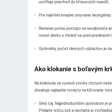
uvoľňuje priechod do hltanových mandlí;
Pre najefektívnejšie umývanie laryngálnej
Riešenie počas postupu sa neodporúča ani
nosné dierky a chrániť sa pred prenikaním 
Optimálny počet denných výplachov je šes
Ako klokanie s boľavým k
Na kloknutie sa vyvinuli stovky rôznych rieš
obsahuje najlepšie recepty na klčovanie tonzi
Silný čaj. Najjednoduchším spôsobom je použ
Pridajte lyžicu soli a nechajte ju vychladnúť