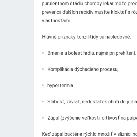
purulentnom štádiu choroby lekár môže predpis
prevencii ďalších recidív musíte kloktať s r
vlastnosťami..
Hlavné príznaky tonzilitídy sú nasledovné:
Brnenie a bolesť hrdla, najmä pri prehĺtaní
Komplikácia dýchacieho procesu;
hypertermia
Slabosť, závrat, nedostatok chuti do jedla
Zápal (zvýšenie veľkosti, citlivosť na palp
Keď zápal baktérie rýchlo množiť v sliznici n