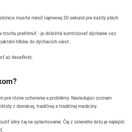
 sliznice musíte minúť najmenej 30 sekúnd pre každý plách.
 trochu prehltnúť - je dôležité kontrolovať dýchanie cez
baktérií hlbšie do dýchacích ciest..
ť až desaťkrát..
rkom?
ení pre rôzne ochorenia a problémy. Nasledujúci zoznam
litídy z domácej, tradičnej a tradičnej medicíny..
iť silný čaj na oplachovanie. Čaj z zeleného listu je najlepší.
..