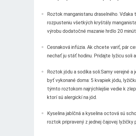
Roztok manganistanu draselného. Vďaka to
rozpusteniu všetkých kryštály manganistan
výrobu dodatočné mazanie hrdlo 20 minút p
Cesnaková infúzia. Ak chcete variť, pár c
nechať ju stáť hodinu. Pridajte lyžicu soli
Roztok jódu a sodíka soli.Samy verejné a 
byť vykonané doma: 5 kvapiek jódu, lyžička
týmto roztokom najrýchlejšie vedie k zlep
ktorí sú alergickí na jód.
Kyselina jablčná a kyselina octová sú schop
roztok pripravený z jednej čajovej lyžičky