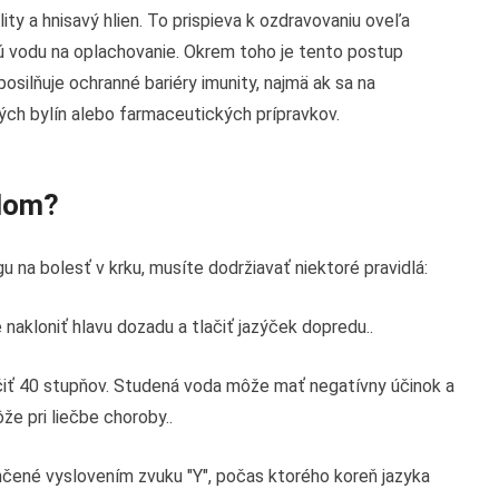
ty a hnisavý hlien. To prispieva k ozdravovaniu oveľa
stú vodu na oplachovanie. Okrem toho je tento postup
osilňuje ochranné bariéry imunity, najmä ak sa na
ých bylín alebo farmaceutických prípravkov.
dlom?
u na bolesť v krku, musíte dodržiavať niektoré pravidlá:
e nakloniť hlavu dozadu a tlačiť jazýček dopredu..
čiť 40 stupňov. Studená voda môže mať negatívny účinok a
 pri liečbe choroby..
ahčené vyslovením zvuku "Y", počas ktorého koreň jazyka