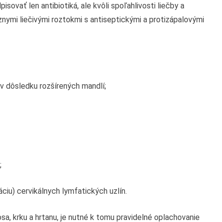
ovať len antibiotiká, ale kvôli spoľahlivosti liečby a
ôznymi liečivými roztokmi s antiseptickými a protizápalovými
, v dôsledku rozšírených mandlí;
;
áciu) cervikálnych lymfatických uzlín.
osa, krku a hrtanu, je nutné k tomu pravidelné oplachovanie