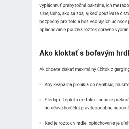
vypláchnuť prebytočné baktérie, ich metaboli
silnejšieho, ako sa zdá, aj keď používate či
bezpečný pre telo a bez vedľajších účinkov p
oplachovanie používa roztok správne vybran
Ako kloktať s boľavým hr
Ak chcete získať maximálny úžitok z gargling
Aby kvapalina prenikla čo najhlbšie, musít
Sledujte teplotu roztoku - nesmie prekro
horúčavá horúčka pravdepodobne nepomôže
Keď je roztok v hrdle, oplachovanie je uľ