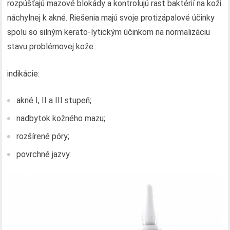
rozpúšťajú mazové blokády a kontrolujú rast baktérií na koži
náchylnej k akné. Riešenia majú svoje protizápalové účinky
spolu so silným kerato-lytickým účinkom na normalizáciu
stavu problémovej kože..
indikácie:
akné I, II a III stupeň;
nadbytok kožného mazu;
rozšírené póry;
povrchné jazvy.