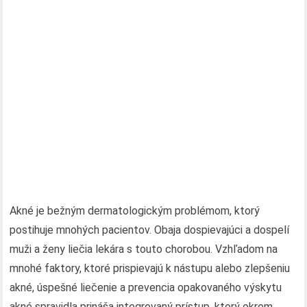
Akné je bežným dermatologickým problémom, ktorý
postihuje mnohých pacientov. Obaja dospievajúci a dospelí
muži a ženy liečia lekára s touto chorobou. Vzhľadom na
mnohé faktory, ktoré prispievajú k nástupu alebo zlepšeniu
akné, úspešné liečenie a prevencia opakovaného výskytu
akné spravidla prináša integrovaný prístup, ktorý okrem