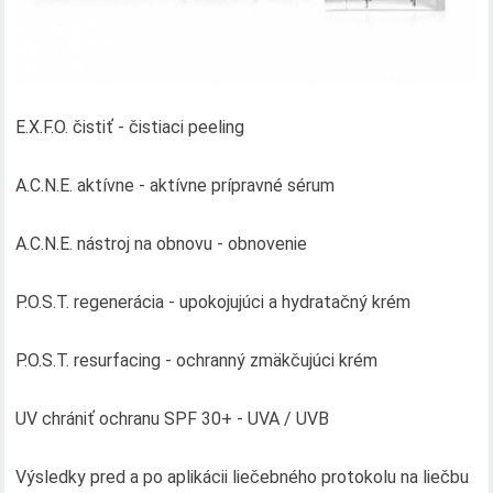
E.X.F.O. čistiť - čistiaci peeling
A.C.N.E. aktívne - aktívne prípravné sérum
A.C.N.E. nástroj na obnovu - obnovenie
P.O.S.T. regenerácia - upokojujúci a hydratačný krém
P.O.S.T. resurfacing - ochranný zmäkčujúci krém
UV chrániť ochranu SPF 30+ - UVA / UVB
Výsledky pred a po aplikácii liečebného protokolu na liečbu