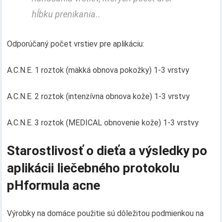
hĺbku prenikania..
Odporúčaný počet vrstiev pre aplikáciu:
A.C.N.E. 1 roztok (mäkká obnova pokožky) 1-3 vrstvy
A.C.N.E. 2 roztok (intenzívna obnova kože) 1-3 vrstvy
A.C.N.E. 3 roztok (MEDICAL obnovenie kože) 1-3 vrstvy
Starostlivosť o dieťa a výsledky po
aplikácii liečebného protokolu
pHformula acne
Výrobky na domáce použitie sú dôležitou podmienkou na