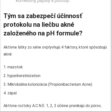
komedóny, papuly a pustuly..
Tým sa zabezpečí účinnosť
protokolu na liečbu akné
založeného na pH formule?
Aktívne látky zo série ovplyvňujú 4 faktory, ktoré spôsobujú
akné:
mazotok
hyperkeratinization
Mikrobiálna kolonizácia (Propionibacterium Acne)
zápal.
Aktívne roztoky A.C.N.E. 1, 2, 3 účinne prenikajú do pórov,