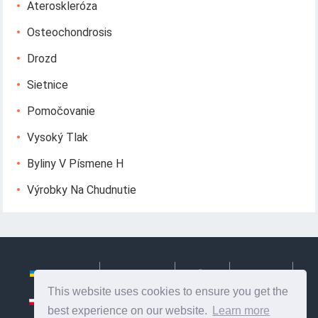
Ateroskleróza
Osteochondrosis
Drozd
Sietnice
Pomočovanie
Vysoký Tlak
Byliny V Písmene H
Výrobky Na Chudnutie
Українська
Български
Česky
Hrvatski
This website uses cookies to ensure you get the
Polski
Slovenský
Slovenščina
Сербиан
best experience on our website.
Learn more