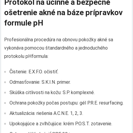
Protokol na účinné a bezpečné
ošetrenie akné na báze prípravkov
formule pH
Profesionálna procedúra na obnovu pokožky akné sa
vykonáva pomocou štandardného a jednoduchého
protokolu pHformula:
Čistenie: E.X.F.O. očistiť.
Odmasťovanie: S.K.I.N. primer.
Skúška citlivosti na kožu: S.P. komplexné.
Ochrana pokožky počas postupu: gél P.R.E. resurfacing.
Aktualizácia: riešenia A.C.N.E. 1, 2, 3.
Upokojujúce a zvlhčujúce: krém P.O.S.T. zotavenie.