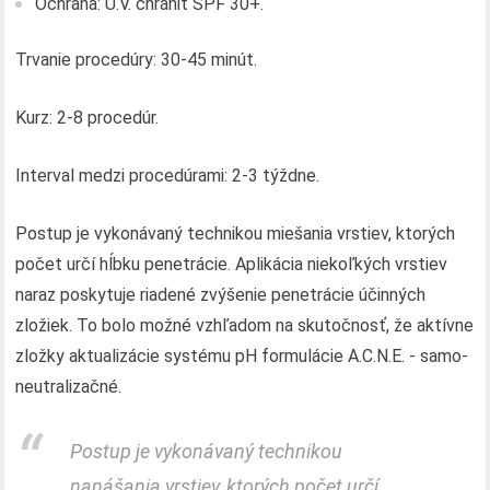
Ochrana: U.V. chrániť SPF 30+.
Trvanie procedúry: 30-45 minút.
Kurz: 2-8 procedúr.
Interval medzi procedúrami: 2-3 týždne.
Postup je vykonávaný technikou miešania vrstiev, ktorých
počet určí hĺbku penetrácie. Aplikácia niekoľkých vrstiev
naraz poskytuje riadené zvýšenie penetrácie účinných
zložiek. To bolo možné vzhľadom na skutočnosť, že aktívne
zložky aktualizácie systému pH formulácie A.C.N.E. - samo-
neutralizačné.
Postup je vykonávaný technikou
nanášania vrstiev, ktorých počet určí