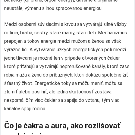
neustále, výmenu s inou spracovanou energiou.
Medzi osobami súvisiacimi s krvou sa vytvárajú silné väzby:
rodičia, bratia, sestry, staré mamy, starí deti. Mechanizmus
prepojenia tokov energie medzi mužom a ženou sa však
výrazne líši. A vytváranie úzkych energetických polí medzi
jednotlivcami je možné len v prípade otvorených čakier,
ktoré priťahujú a vytvárajú neprerušované kanály, ktoré zase
robia muža a ženu do príbuzných, ktorí dokážu spoločne žiť
šťastný život. Energetické toky sa môžu meniť, môžu sa
zlomiť alebo posilniť, ale jedna skutočnosť zostáva
nesporná: čím viac čakier sa zapája do vzťahu, tým viac
kanálov spojí rodinu.
Čo je čakra a aura, ako rozlišovať