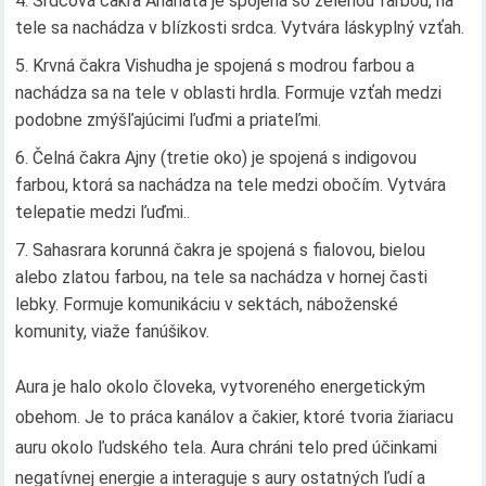
Srdcová čakra Anahata je spojená so zelenou farbou, na
tele sa nachádza v blízkosti srdca. Vytvára láskyplný vzťah.
Krvná čakra Vishudha je spojená s modrou farbou a
nachádza sa na tele v oblasti hrdla. Formuje vzťah medzi
podobne zmýšľajúcimi ľuďmi a priateľmi.
Čelná čakra Ajny (tretie oko) je spojená s indigovou
farbou, ktorá sa nachádza na tele medzi obočím. Vytvára
telepatie medzi ľuďmi..
Sahasrara korunná čakra je spojená s fialovou, bielou
alebo zlatou farbou, na tele sa nachádza v hornej časti
lebky. Formuje komunikáciu v sektách, náboženské
komunity, viaže fanúšikov.
Aura je halo okolo človeka, vytvoreného energetickým
obehom. Je to práca kanálov a čakier, ktoré tvoria žiariacu
auru okolo ľudského tela. Aura chráni telo pred účinkami
negatívnej energie a interaguje s aury ostatných ľudí a