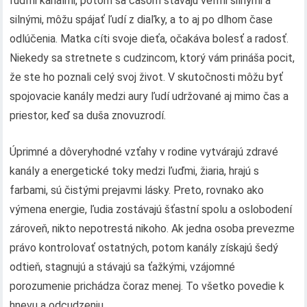
ľuďmi kanálmi, potom sa časom stávajú veľmi silnými a
silnými, môžu spájať ľudí z diaľky, a to aj po dlhom čase
odlúčenia. Matka cíti svoje dieťa, očakáva bolesť a radosť.
Niekedy sa stretnete s cudzincom, ktorý vám prináša pocit,
že ste ho poznali celý svoj život. V skutočnosti môžu byť
spojovacie kanály medzi aury ľudí udržované aj mimo čas a
priestor, keď sa duša znovuzrodí.
Úprimné a dôveryhodné vzťahy v rodine vytvárajú zdravé
kanály a energetické toky medzi ľuďmi, žiaria, hrajú s
farbami, sú čistými prejavmi lásky. Preto, rovnako ako
výmena energie, ľudia zostávajú šťastní spolu a oslobodení
zároveň, nikto nepotrestá nikoho. Ak jedna osoba prevezme
právo kontrolovať ostatných, potom kanály získajú šedý
odtieň, stagnujú a stávajú sa ťažkými, vzájomné
porozumenie prichádza čoraz menej. To všetko povedie k
hnevu a odcudzeniu..