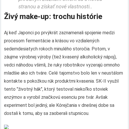
stranou a získať nové vlastnosti..
Živý make-up: trochu histórie
Aj keď Japonci po prvýkrát zaznamenali spojenie medzi
procesom fermentácie a krásou vo vzdialených
sedemdesiatych rokoch minulého storočia. Potom, v
záujme výrobnej výroby (tiež kvasený alkoholický nápoj),
vedci náhodou všimli, že ruky robotníkov vyzerajú omnoho
mladšie ako ich tváre. Celé tajomstvo bolo len v neustálom
kontakte s pokožkou rúk produktmi kvasenia. SK-II využil
tento "životný hák", ktorý testoval niekoľko stoviek
enzýmov a vyrobil značkovú esenciu pre tvár. Avšak
experiment bol jediný, ale Kórejčania v dnešnej dobe sa
dostali k tomu, aby sa zaoberali stupnicou.