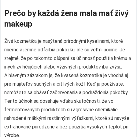
Prečo by každá žena mala mať živý
makeup
Živá kozmetika je nasýtená prírodnými kyselinami, ktoré
mierne a jemne odfarbia pokožku, ale sú veľmi účinné. Je
zrejmé, že po takomto olúpaní sa účinnosť použitia krému a
iných zvlhčujúcich alebo výživných produktov iba zvýši..
A hlavným zázrakom je, že kvasená kozmetika je vhodná aj
pre majiteľov suchých a citlivých koží. Keď ju používate,
nemôžete sa obávať začervenania a podráždenia pokožky.
Tento účinok sa dosahuje vďaka skutočnosti, že vo
fermentovaných produktoch sú agresívne chemikálie
nahradené mäkkými rastlinnými výťažkami, ktoré sú navyše
extrahované prirodzene a bez použitia vysokých teplôt pri
výrobe.