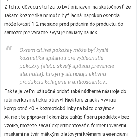
Z tohto dôvodu stojí za to byť pripravení na skutočnosť, že
takáto kozmetika nemôže byť lacná: napokon esencia
môže kvasiť 1-2 mesiace pred pridaním do produktu, čo
samozrejme výrazne zvyšuje náklady na liek.
Okrem citlivej pokožky môže byť kyslá
kozmetika spásnou pre vyblednutie
pokožky (alebo skvelý spôsob prevencie
starnutia). Enzýmy stimulujú aktívnu
produkciu kolagénu a antioxidantov..
Takže je veľmi užitočné pridať také nádherné nástroje do
rutinnej kozmetickej stravy! Niektoré značky vyvíjajú
kompletné 40 + kozmetické linky na báze enzýmov..
Ak nie ste pripravení okamžite zakúpiť sériu produktov bez
vzorky, môžete začať experimentovať s fermentovanými
maskami na tvár, mäkkými pleťovými krémami a esenciami