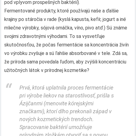
pod vplyvom prospešných baktérií).
Fermentované produkty, ktoré používajú naše a ďalšie
krajiny po stáročia v rade (kyslá kapusta, kefír, jogurt a iné
mliečne výrobky, sójová omáčka, víno, pivo atď.) Sú známe
svojimi zdravotnými výhodami. To sa vysvetľuje
skutočnosťou, že počas fermentácie sa koncentrácia živín
vo výrobku zvyšuje a sú ľahšie absorbované v tele. Zdá sa,
že príroda sama povedala ľuďom, aby zvýšili koncentráciu
užitočných látok v prírodnej kozmetike?
Prvá, ktorá uplatnila proces fermentácie
pri výrobe liekov na starostlivosť, prišla s
Ázijčanmi (menovite kórejskými
značkami), ktorí dlho prekonali západ v
nových kozmetických trendoch.
Spracovanie baktérií umožňuje
prírodným zložkám otvoriť sa s novou