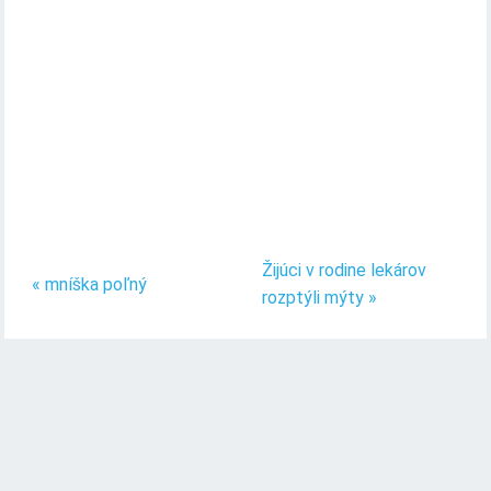
Žijúci v rodine lekárov
« mníška poľný
rozptýli mýty »