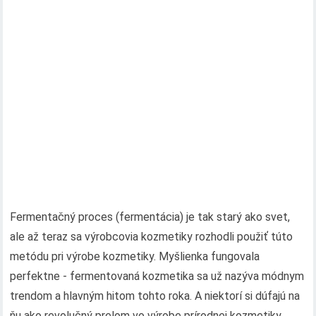
Fermentačný proces (fermentácia) je tak starý ako svet,
ale až teraz sa výrobcovia kozmetiky rozhodli použiť túto
metódu pri výrobe kozmetiky. Myšlienka fungovala
perfektne - fermentovaná kozmetika sa už nazýva módnym
trendom a hlavným hitom tohto roka. A niektorí si dúfajú na
ňu ako revolučný prelom vo výrobe prírodnej kozmetiky..