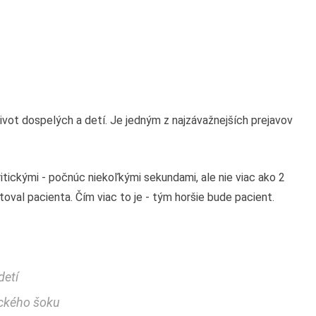
ivot dospelých a detí. Je jedným z najzávažnejších prejavov
ritickými - počnúc niekoľkými sekundami, ale nie viac ako 2
toval pacienta. Čím viac to je - tým horšie bude pacient.
detí
ckého šoku