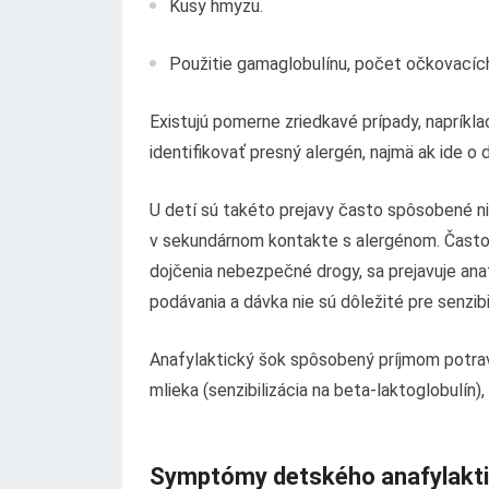
Kusy hmyzu.
Použitie gamaglobulínu, počet očkovacích 
Existujú pomerne zriedkavé prípady, napríkla
identifikovať presný alergén, najmä ak ide o 
U detí sú takéto prejavy často spôsobené ni
v sekundárnom kontakte s alergénom. Často 
dojčenia nebezpečné drogy, sa prejavuje ana
podávania a dávka nie sú dôležité pre senzib
Anafylaktický šok spôsobený príjmom potrav
mlieka (senzibilizácia na beta-laktoglobulín),
Symptómy detského anafylakt