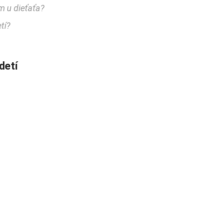
m u dieťaťa?
tí?
detí