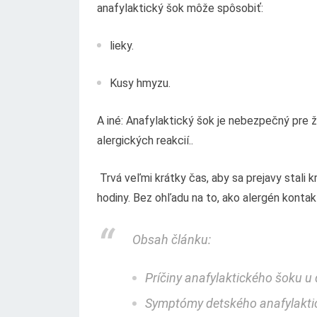
anafylaktický šok môže spôsobiť:
lieky.
Kusy hmyzu.
A iné: Anafylaktický šok je nebezpečný pre ž
alergických reakcií..
Trvá veľmi krátky čas, aby sa prejavy stali k
hodiny. Bez ohľadu na to, ako alergén kontak
Obsah článku:
Príčiny anafylaktického šoku u 
Symptómy detského anafylakti