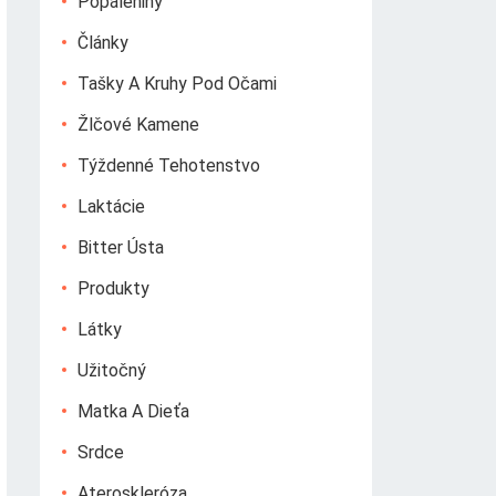
Popáleniny
Články
Tašky A Kruhy Pod Očami
Žlčové Kamene
Týždenné Tehotenstvo
Laktácie
Bitter Ústa
Produkty
Látky
Užitočný
Matka A Dieťa
Srdce
Ateroskleróza