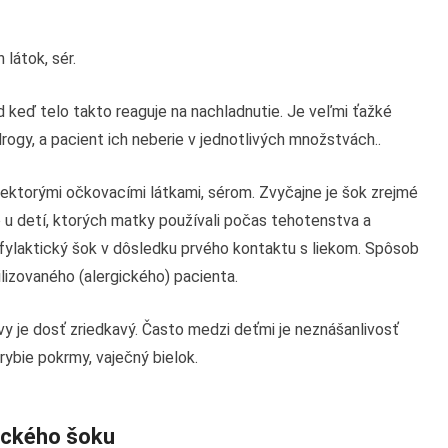
látok, sér.
d keď telo takto reaguje na nachladnutie. Je veľmi ťažké
drogy, a pacient ich neberie v jednotlivých množstvách..
ektorými očkovacími látkami, sérom. Zvyčajne je šok zrejmé
u detí, ktorých matky používali počas tehotenstva a
fylaktický šok v dôsledku prvého kontaktu s liekom. Spôsob
ilizovaného (alergického) pacienta.
y je dosť zriedkavý. Často medzi deťmi je neznášanlivosť
 rybie pokrmy, vaječný bielok.
ického šoku