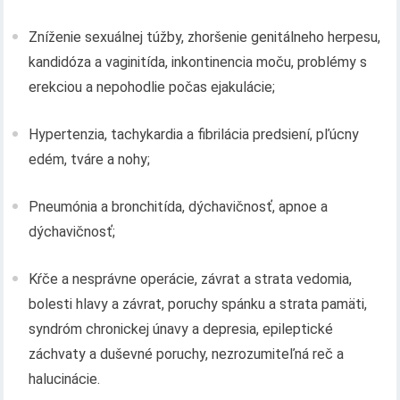
Zníženie sexuálnej túžby, zhoršenie genitálneho herpesu,
kandidóza a vaginitída, inkontinencia moču, problémy s
erekciou a nepohodlie počas ejakulácie;
Hypertenzia, tachykardia a fibrilácia predsiení, pľúcny
edém, tváre a nohy;
Pneumónia a bronchitída, dýchavičnosť, apnoe a
dýchavičnosť;
Kŕče a nesprávne operácie, závrat a strata vedomia,
bolesti hlavy a závrat, poruchy spánku a strata pamäti,
syndróm chronickej únavy a depresia, epileptické
záchvaty a duševné poruchy, nezrozumiteľná reč a
halucinácie.