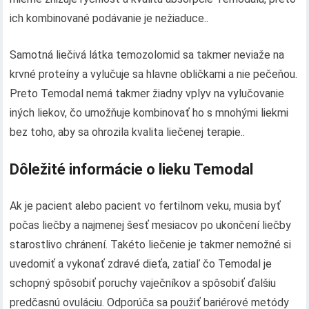
ich kombinované podávanie je nežiaduce..
Samotná liečivá látka temozolomid sa takmer neviaže na
krvné proteíny a vylučuje sa hlavne obličkami a nie pečeňou.
Preto Temodal nemá takmer žiadny vplyv na vylučovanie
iných liekov, čo umožňuje kombinovať ho s mnohými liekmi
bez toho, aby sa ohrozila kvalita liečenej terapie..
Dôležité informácie o lieku Temodal
Ak je pacient alebo pacient vo fertilnom veku, musia byť
počas liečby a najmenej šesť mesiacov po ukončení liečby
starostlivo chránení. Takéto liečenie je takmer nemožné si
uvedomiť a vykonať zdravé dieťa, zatiaľ čo Temodal je
schopný spôsobiť poruchy vaječníkov a spôsobiť ďalšiu
predčasnú ovuláciu. Odporúča sa použiť bariérové ​​metódy