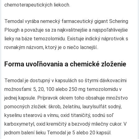
chemoterapeutických liekoch.
Temodal vyrába nemecký farmaceutický gigant Schering
Plough a považuje sa za najkvalitnejšie a najspoľahlivejšie
lieky na báze temozolomidu. Existuje indický náprotivok s
rovnakým názvom, ktorý je o niečo lacnejší..
Forma uvoľňovania a chemické zloženie
Temodal je dostupný v kapsulách so štyrmi dávkovacími
možnosťami: 5, 20, 100 alebo 250 mg temozolomidu v
jednej kapsule. Prípravok okrem toho obsahuje množstvo
pomocných zložiek: škrob, želatínu, laurylsulfát sodný,
kyselinu stearovú a vínnu, oxid titaničitý, sodnú soľ
karboxymetyl, oxid kremičitý a bezvodý mliečny cukor. V
jednom balení lieku Temodal je 5 alebo 20 kapsúl.