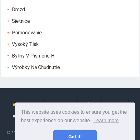
Drozd
Sietnice
Pomočovanie
Vysoký Tlak
Byliny V Písmene H
Výrobky Na Chudnutie
Українська
Български
Česky
Hrvatski
This website uses cookies to ensure you get the
Polski
Slovenský
Slovenščina
Сербиан
best experience on our website.
Learn more
©
2026
Ze Signon
- Užitočné informácie a tipy na starostlivosť o seba.
Got it!