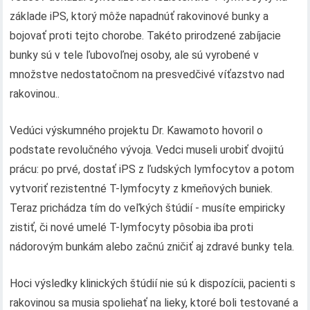
základe iPS, ktorý môže napadnúť rakovinové bunky a
bojovať proti tejto chorobe. Takéto prirodzené zabíjacie
bunky sú v tele ľubovoľnej osoby, ale sú vyrobené v
množstve nedostatočnom na presvedčivé víťazstvo nad
rakovinou..
Vedúci výskumného projektu Dr. Kawamoto hovoril o
podstate revolučného vývoja. Vedci museli urobiť dvojitú
prácu: po prvé, dostať iPS z ľudských lymfocytov a potom
vytvoriť rezistentné T-lymfocyty z kmeňových buniek.
Teraz prichádza tím do veľkých štúdií - musíte empiricky
zistiť, či nové umelé T-lymfocyty pôsobia iba proti
nádorovým bunkám alebo začnú zničiť aj zdravé bunky tela.
Hoci výsledky klinických štúdií nie sú k dispozícii, pacienti s
rakovinou sa musia spoliehať na lieky, ktoré boli testované a