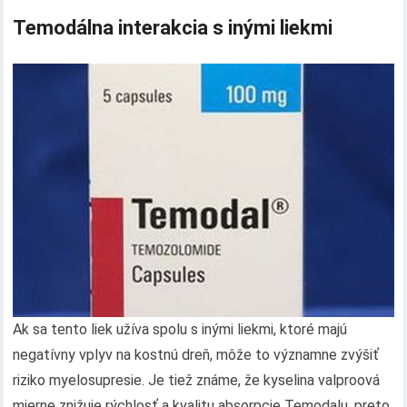
Temodálna interakcia s inými liekmi
Ak sa tento liek užíva spolu s inými liekmi, ktoré majú
negatívny vplyv na kostnú dreň, môže to významne zvýšiť
riziko myelosupresie. Je tiež známe, že kyselina valproová
mierne znižuje rýchlosť a kvalitu absorpcie Temodalu, preto