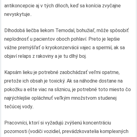
antikoncepcie aj v tých dňoch, keď sa konícia zvyčajne
nevyskytuje..
Dlhodobá liečba liekom Temodal, bohužiaľ, môže spôsobiť
neplodnosť u pacientov oboch pohlaví. Preto je lepšie
vážne premýšľať o kryokonzervácii vajec a spermií, ak sa
objaví relaps z rakoviny a je tu dlhý boj.
Kapsám lieku je potrebné zaobchádzať veľmi opatrne,
pretože ich obsah je toxický. Ak sa náhodne dostane na
pokožku a ešte viac na sliznicu, je potrebné toto miesto čo
najrýchlejšie opláchnuť veľkým množstvom studenej
tečúcej vody..
Pracovníci, ktorí si vyžadujú zvýšenú koncentráciu
pozornosti (vodiči vozidiel, prevádzkovatelia komplexných