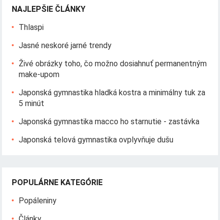
NAJLEPŠIE ČLÁNKY
Thlaspi
Jasné neskoré jarné trendy
Živé obrázky toho, čo možno dosiahnuť permanentným
make-upom
Japonská gymnastika hladká kostra a minimálny tuk za
5 minút
Japonská gymnastika macco ho starnutie - zastávka
Japonská telová gymnastika ovplyvňuje dušu
POPULÁRNE KATEGÓRIE
Popáleniny
Články