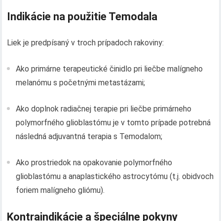
Indikácie na použitie Temodala
Liek je predpísaný v troch prípadoch rakoviny:
Ako primárne terapeutické činidlo pri liečbe malígneho
melanómu s početnými metastázami;
Ako doplnok radiačnej terapie pri liečbe primárneho
polymorfného glioblastómu je v tomto prípade potrebná
následná adjuvantná terapia s Temodalom;
Ako prostriedok na opakovanie polymorfného
glioblastómu a anaplastického astrocytómu (t.j. obidvoch
foriem malígneho gliómu).
Kontraindikácie a špeciálne pokyny