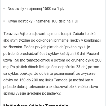
Neutrofily - najmenej 1500 na 1 μl;
Krvné doštičky - najmenej 100 tisíc na 1 μl.
Teraz uvažujte o adjuvantnej monoterapii. Začalo to skôr
ako štyri týždne po dokončení primárnej liečby v kombinácii
so žiarením. Počas prvých piatich dní prvého cyklu je
potrebné prechádzať šesť cyklov každých 28 dní. Pacient
užíva 150 mg temozolomidu a potom od druhého cyklu 200
mg. Po piatich dňoch lieku je čas odpočinku 23 dní, potom
sa cyklus opakuje. Je dôležité poznamenať, že zvýšenie
dávky od 150 do 200 mg lieku Temodal je možné len v
prípade dobrej tolerancie a ak ukazovatele krvného stavu
spĺňajú vyššie uvedené požiadavky.