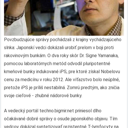
Povzbudzujúce správy pochádzali z krajiny vychádzajúceho
slnka: Japonskí vedci dokázali urobiť prelom v boji proti
rakovinovým bunkám. O dva roky skôr Dr. Signe Yamanaka,
pomocou laboratórnych metód odvodil pluripotentné
kmeňové bunky indukované iPS, pre ktoré získal Nobelovu
cenu za medicínu v roku 2012. Ale víťazstvo bolo neúplné,
pretože iPS je príliš nestabilná. Zomrú predtým, ako zničia
svoje cieľové - zhubné nádorové bunky.
A vedecký portál techno.bigmir.net priniesol dlho
očakávané dobré správy o osude japonského objavu. Tím
vedcov dokázal syntetizovať rezistentné T-lymfocyty na