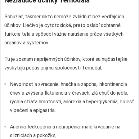
Nežiaduce účinky Temodala
Bohužiaľ, takmer nikto nemôže zvládnuť bez vedľajších
účinkov. Liečivo je cytotoxické, preto oslabí ochranné
funkcie tela a spôsobí vážne narušenie práce všetkých
orgánov a systémov.
Tu je zoznam nepríjemných účinkov, ktoré sa najčastejšie
vyskytujú počas príjmu spoločnosti Temodal:
Nevoľnosť a zvracanie, hnačka a zápcha, inkontinencia
čriev a zvýšená flatulencia v črevách, zlá chuť do jedla,
rýchla strata hmotnosti, anorexia a hyperglykémia, bolesť
v pečeni a epigastria;
Anémia, leukopénia a neuropénia, malé krvácanie na
slizniciach a pokožke;