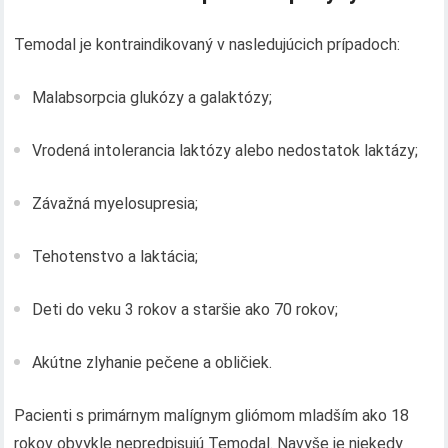
Temodal je kontraindikovaný v nasledujúcich prípadoch:
Malabsorpcia glukózy a galaktózy;
Vrodená intolerancia laktózy alebo nedostatok laktázy;
Závažná myelosupresia;
Tehotenstvo a laktácia;
Deti do veku 3 rokov a staršie ako 70 rokov;
Akútne zlyhanie pečene a obličiek.
Pacienti s primárnym malígnym gliómom mladším ako 18
rokov obvykle nepredpisujú Temodal. Navyše je niekedy