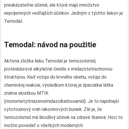
preukázateľne účinné, ale ktoré majú množstvo
nepríjemných vedľajších účinkov. Jedným z týchto liekov je
Temodal..
Temodal: návod na použitie
Aktívna zložka lieku Temodal je temozolomid,
protinádorové alkylačné činidlo s imidazotetrazínovou
štruktúrou. Keď vstúpi do krvného obehu, vstúpi do
chemickej reakcie, výsledkom ktorej je špeciálna látka
známa skratkou MTIK
(monometyltriazenoimidazolkarboxamid). Je to najsilnejší
cytotoxinový vrah rakovinových buniek. Zlé je, že
temozolomid má škodlivý účinok na zdravé tkanivá. Hoci to
možno povedať o všetkých moderných