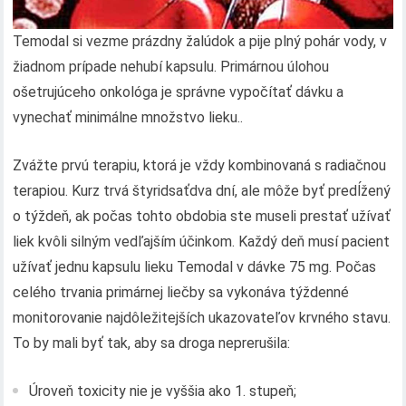
Temodal si vezme prázdny žalúdok a pije plný pohár vody, v
žiadnom prípade nehubí kapsulu. Primárnou úlohou
ošetrujúceho onkológa je správne vypočítať dávku a
vynechať minimálne množstvo lieku..
Zvážte prvú terapiu, ktorá je vždy kombinovaná s radiačnou
terapiou. Kurz trvá štyridsaťdva dní, ale môže byť predĺžený
o týždeň, ak počas tohto obdobia ste museli prestať užívať
liek kvôli silným vedľajším účinkom. Každý deň musí pacient
užívať jednu kapsulu lieku Temodal v dávke 75 mg. Počas
celého trvania primárnej liečby sa vykonáva týždenné
monitorovanie najdôležitejších ukazovateľov krvného stavu.
To by mali byť tak, aby sa droga neprerušila:
Úroveň toxicity nie je vyššia ako 1. stupeň;