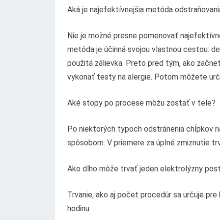
Aká je najefektívnejšia metóda odstraňovan
Nie je možné presne pomenovať najefektívne
metóda je účinná svojou vlastnou cestou: dep
použitá zálievka. Preto pred tým, ako začne
vykonať testy na alergie. Potom môžete určiť 
Aké stopy po procese môžu zostať v tele?
Po niektorých typoch odstránenia chĺpkov na
spôsobom. V priemere za úplné zmiznutie tr
Ako dlho môže trvať jeden elektrolýzny pos
Trvanie, ako aj počet procedúr sa určuje pre
hodinu.