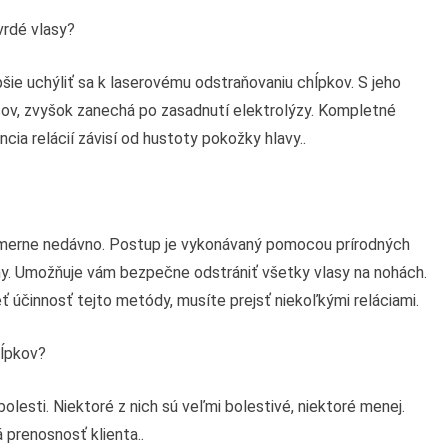
vrdé vlasy?
epšie uchýliť sa k laserovému odstraňovaniu chĺpkov. S jeho
ov, zvyšok zanechá po zasadnutí elektrolýzy. Kompletné
cia relácií závisí od hustoty pokožky hlavy..
pomerne nedávno. Postup je vykonávaný pomocou prírodných
ýmy. Umožňuje vám bezpečne odstrániť všetky vlasy na nohách.
eť účinnosť tejto metódy, musíte prejsť niekoľkými reláciami.
hĺpkov?
lesti. Niektoré z nich sú veľmi bolestivé, niektoré menej.
prenosnosť klienta..