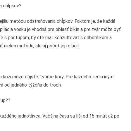
ia chĺpkov?
jšiu metódu odstraňovania chĺpkov. Faktom je, že každá
ilácia vosku je vhodná pre oblasť bikín a pre tvár môže byť
te s postupom, by ste mali konzultovať s odborníkom a
nielen metódu, ale aj počet jej relácií.
 koži môže dôjsť k tvorbe kôry. Pre každého liečia iným
vá od jedného týždňa do troch.
tup??
 každého jednotlivca. Väčšina času sa líši od 15 minút až po