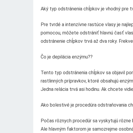
Aký typ odstránenia chĺpkov je vhodný pre t
Pre tvrdé a intenzívne rastúce vlasy je najl
pomocou, môžete odstrániť hlavnú časť vlas
odstránenie chĺpkov trvá až dva roky. Frekven
Čo je depilácia enzýmu??
Tento typ odstránenia chĺpkov sa objavil 
rastlinných prípravkov, ktoré obsahujú enz
Jedna relácia trvá asi hodinu. Ak chcete vidi
Ako bolestivé je procedúra odstraňovania c
Počas rôznych procedúr sa vyskytujú rôzne bo
Ale hlavným faktorom je samozrejme osobná 