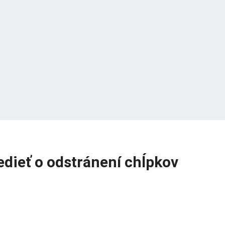
vedieť o odstránení chĺpkov