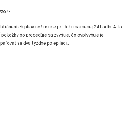
lýze??
stránení chĺpkov nežiaduce po dobu najmenej 24 hodín. A to
osť pokožky po procedúre sa zvyšuje, čo ovplyvňuje jej
paľovať sa dva týždne po epilácii..