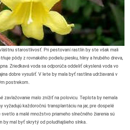
láštnu starostlivosť. Pri pestovaní rastlín by ste však mali
stňuje pôdy z rovnakého podielu piesku, hliny a hrubého dreva,
ápna. Zriedkavá voda sa odporúča oddeliť okyslená voda vo
ina dobre vysušiť. V lete by mala byť rastlina udržiavaná v
ým postrekom..
lné zavlažovanie malo znížiť na polovicu. Teplota by nemala
ny vyžadujú každoročnú transplantáciu na jar, pre dospelé
né svetlo a malé množstvo priameho slnečného žiarenia sú
n by mal byť skrytý od poludňajšieho slnka..