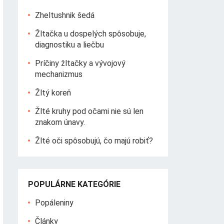
Zheltushnik šedá
Žltačka u dospelých spôsobuje,
diagnostiku a liečbu
Príčiny žltačky a vývojový
mechanizmus
Žltý koreň
Žlté kruhy pod očami nie sú len
znakom únavy.
Žlté oči spôsobujú, čo majú robiť?
POPULÁRNE KATEGÓRIE
Popáleniny
Články