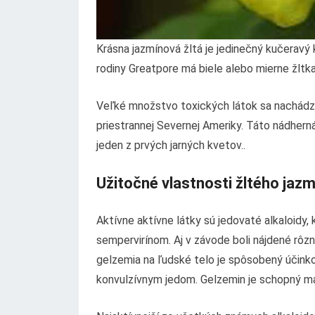
Krásna jazmínová žltá je jedinečný kučeravý 
rodiny Greatpore má biele alebo mierne žltka
Veľké množstvo toxických látok sa nachádza 
priestrannej Severnej Ameriky. Táto nádhern
jeden z prvých jarných kvetov..
Užitočné vlastnosti žltého jaz
Aktívne aktívne látky sú jedovaté alkaloid
sempervirínom. Aj v závode boli nájdené rôzne 
gelzemia na ľudské telo je spôsobený účinko
konvulzívnym jedom. Gelzemin je schopný ma