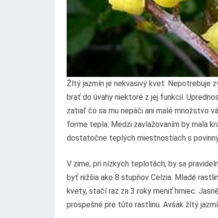
Žltý jazmín je nekvasivý kvet. Nepotrebuje zv
brať do úvahy niektoré z jej funkcií. Upredno
zatiaľ čo sa mu nepáči ani malé množstvo v
forme tepla. Medzi zavlažovaním by mala kraj
dostatočne teplých miestnostiach s povinn
V zime, pri nízkych teplotách, by sa pravide
byť nižšia ako 8 stupňov Celzia. Mladé rastli
kvety, stačí raz za 3 roky meniť hrniec. Jas
prospešné pre túto rastlinu. Avšak žltý jazmí