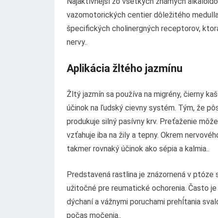
Najaktívnejší zo všetkých známych alkaloido
vazomotorických centier dôležitého medulla,
špecifických cholinergných receptorov, kto
nervy..
Aplikácia žltého jazmínu
Žltý jazmín sa používa na migrény, čierny k
účinok na ľudský cievny systém. Tým, že pô
produkuje silný pasívny krv. Preťaženie môže
vzťahuje iba na žily a tepny. Okrem nervovéh
takmer rovnaký účinok ako sépia a kalmia..
Predstavená rastlina je znázornená v ptóze
užitočné pre reumatické ochorenia. Často je 
dýchaní a vážnymi poruchami prehĺtania svalo
počas močenia..