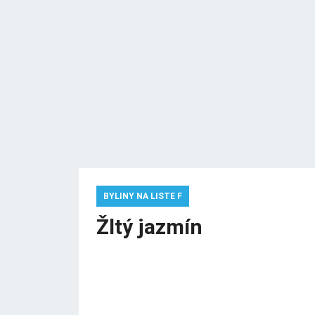
BYLINY NA LISTE F
Žltý jazmín