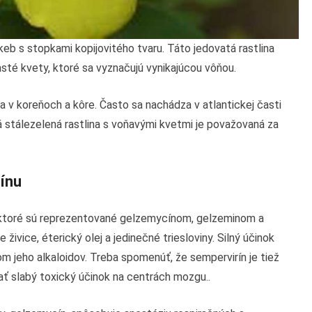
keb s stopkami kopijovitého tvaru. Táto jedovatá rastlina
sté kvety, ktoré sa vyznačujú vynikajúcou vôňou.
v koreňoch a kôre. Často sa nachádza v atlantickej časti
á stálezelená rastlina s voňavými kvetmi je považovaná za
mínu
y, ktoré sú reprezentované gelzemycínom, gelzeminom a
živice, éterický olej a jedinečné triesloviny. Silný účinok
m jeho alkaloidov. Treba spomenúť, že sempervirín je tiež
ť slabý toxický účinok na centrách mozgu..