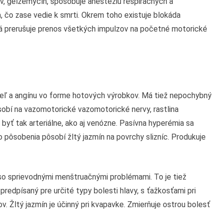
v, gelzemycín, spôsobuje anestéziu respiračných a
 čo zase vedie k smrti. Okrem toho existuje blokáda
rá prerušuje prenos všetkých impulzov na početné motorické
ašeľ a angínu vo forme hotových výrobkov. Má tiež nepochybný
sobí na vazomotorické vazomotorické nervy, rastlina
 byť tak arteriálne, ako aj venózne. Pasívna hyperémia sa
o pôsobenia pôsobí žltý jazmín na povrchy slizníc. Produkuje
 so sprievodnými menštruačnými problémami. To je tiež
predpísaný pre určité typy bolesti hlavy, s ťažkosťami pri
v. Žltý jazmín je účinný pri kvapavke. Zmierňuje ostrou bolesť