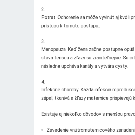
Potrat. Ochorenie sa môže vyvinúť aj kvôli
prístupu k tomuto postupu..
Menopauza. Keď žena začne postupne opúšť
stáva tenšou a žľazy sú zraniteľnejšie. Sú ci
následne upcháva kanály a vytvára cysty.
Infekčné choroby. Každá infekcia reprodukč
zápal, tkanivá a žľazy maternice prispievajú 
Existuje aj niekoľko dôvodov s menšou pra
Zavedenie vnútromaternicového zariadeni