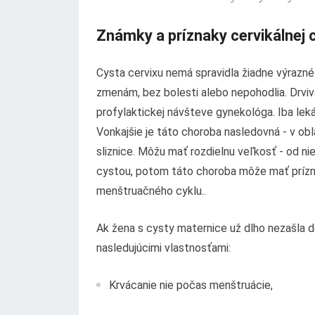
Známky a príznaky cervikálnej 
Cysta cervixu nemá spravidla žiadne výrazn
zmenám, bez bolesti alebo nepohodlia. Drviv
profylaktickej návšteve gynekológa. Iba lek
Vonkajšie je táto choroba nasledovná - v ob
sliznice. Môžu mať rozdielnu veľkosť - od n
cystou, potom táto choroba môže mať prízn
menštruačného cyklu..
Ak žena s cysty maternice už dlho nezašla d
nasledujúcimi vlastnosťami:
Krvácanie nie počas menštruácie,