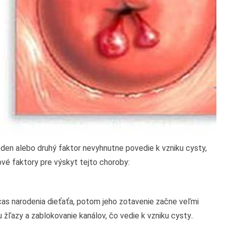
den alebo druhý faktor nevyhnutne povedie k vzniku cysty,
ové faktory pre výskyt tejto choroby:
as narodenia dieťaťa, potom jeho zotavenie začne veľmi
žľazy a zablokovanie kanálov, čo vedie k vzniku cysty..