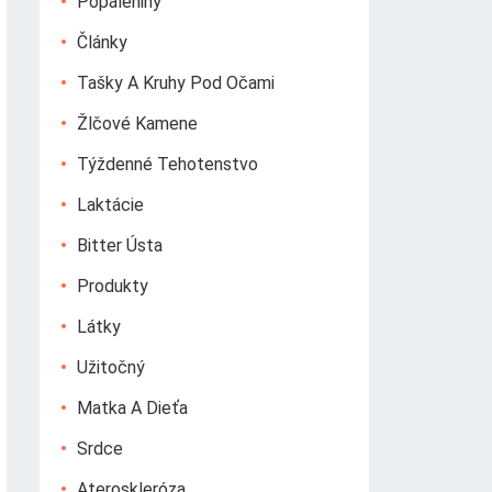
Popáleniny
Články
Tašky A Kruhy Pod Očami
Žlčové Kamene
Týždenné Tehotenstvo
Laktácie
Bitter Ústa
Produkty
Látky
Užitočný
Matka A Dieťa
Srdce
Ateroskleróza