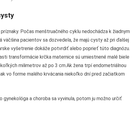
cysty
é príznaky. Počas menštruačného cyklu nedochádza k žiadnym
á väčšina pacientov sa dozvedela, že majú cysty až pri ďalšej
árske vyšetrenie dokáže potvrdiť alebo poprieť túto diagnózu.
lasti transformácie krčka maternice sú umiestnené malé biele
iekoľkých milimetrov až po 3 cm.Ak žena trpí endometriálnou
ak vo forme malého krvácania niekoľko dní pred začiatkom
o gynekológa a choroba sa vyvinula, potom ju možno určiť