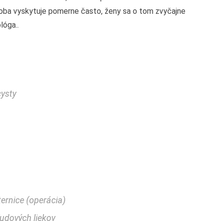
roba vyskytuje pomerne často, ženy sa o tom zvyčajne
lóga..
cysty
ernice (operácia)
ľudových liekov