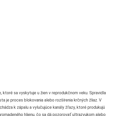
, ktoré sa vyskytuje u žien v reprodukčnom veku. Spravidla
ta je proces blokovania alebo rozšírenia krčných žliaz. V
chádza k zápalu a vylučujúce kanály žľazy, ktoré produkujú
ahromadeného hlienu, čo sa dá pozorovať ultrazvukom alebo