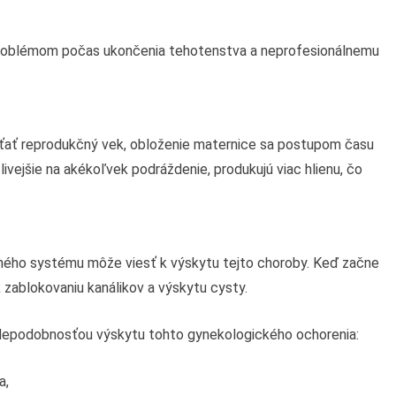
 problémom počas ukončenia tehotenstva a neprofesionálnemu
ať reprodukčný vek, obloženie maternice sa postupom času
tlivejšie na akékoľvek podráždenie, produkujú viac hlienu, čo
ného systému môže viesť k výskytu tejto choroby. Keď začne
k zablokovaniu kanálikov a výskytu cysty.
vdepodobnosťou výskytu tohto gynekologického ochorenia:
a,