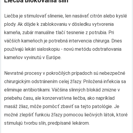
Liečba blokovania slin
Liečba je stimulovať slinenie, len nasávať citrón alebo kyslé
plody. Ak dôjde k zablokovaniu v dôsledku vytvorenia
kameňa, zubár manuálne tlačí tesnenie z potrubia. Pri
väčších kameňoch je potrebná intervencia chirurga. Dnes
používajú lekári sialoskopiu - novú metódu odstraňovania
kameňov vyvinutú v Európe.
Nevratné procesy v pokročilých prípadoch sú nebezpečné
chirurgickým odstránením celej žľazy. Priložená infekcia sa
eliminuje antibiotikami. Väčšina slinných blokád zmizne v
priebehu času, ale konzervatívna liečba, ako napríklad
masáž žliaz, môže pomôcť zbaviť sa tejto patológie. Je
možné zlepšiť funkciu žľazy pomocou liečivých látok, ktoré
stimulujú tvorbu slín, predpísané lekárom.