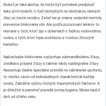
Bolesť je taká akútna, že môže byť potrebné predpísať
lieky proti bolesti. U ľudí náchylných na obštrukciu slinných
žliaz sú časté recidivy. Zatiaľ nie je známe vedecké metódy
prevencie blokovania slín. Ale podľa pozorovaní lekárov to
nastane u tých, ktorí žijú v oblastiach s ťažkou vodovodnou
vodou, u tých, ktorí trpia urolitiázou a tvorbou žlčových
kameňov..
Najčastejšie blokovanie ovplyvňuje submandibulárnu žľazu,
zriedkavo príušné žľazy a takmer nikdy sublingválne žľazy.
Neexistujú žiadne špeciálne pravidlá na zabránenie upchatiu,
to všetko závisí od individuálnych charakteristík každej
osoby. Zabráňte vplyvu rôznych traumatických faktorov. A
je dôležité si pamätať pravidlá ústnej hygieny. Musia naučiť
deti od útleho veku.