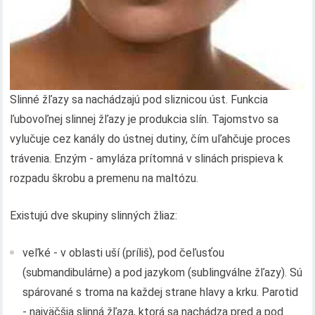
Slinné žľazy sa nachádzajú pod sliznicou úst. Funkcia
ľubovoľnej slinnej žľazy je produkcia slín. Tajomstvo sa
vylučuje cez kanály do ústnej dutiny, čím uľahčuje proces
trávenia. Enzým - amyláza prítomná v slinách prispieva k
rozpadu škrobu a premenu na maltózu.
Existujú dve skupiny slinných žliaz:
veľké - v oblasti uší (príliš), pod čeľusťou
(submandibulárne) a pod jazykom (sublingválne žľazy). Sú
spárované s troma na každej strane hlavy a krku. Parotid
- najväčšia slinná žľaza, ktorá sa nachádza pred a pod