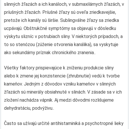
slinných žľazách a ich kanáloch, v submaxilárnych žľazách, v
príušných žľazách. Príušné žľazy sú oveľa zriedkavejšie,
pretože ich kanály sú širšie. Sublingválne žľazy sa zriedka
ucpávajú. Obštrukčné symptómy sa objavujú v dôsledku
výskytu slizníc v potrubiach sliny. V niektorých prípadoch, a
to so stenózou (zúženie otvorenia kanálika), sa vyskytuje
ako sekundárny príznak chronického zranenia..
Všetky faktory prispievajúce k zníženiu produkcie sliny
alebo k zmene jej konzistencie (zhrubnutie) vedú k tvorbe
kameňov. Jedným z dôvodov vzniku kameňov v slinných
žľazách sú minerály obsiahnuté v slinách. V zásade sa v ich
zložení nachádza vápnik. Aj medzi dôvodmi rozlišujeme
dehydratáciu, podvýživu..
Často sa užívajú určité antihistaminiká a psychotropné lieky