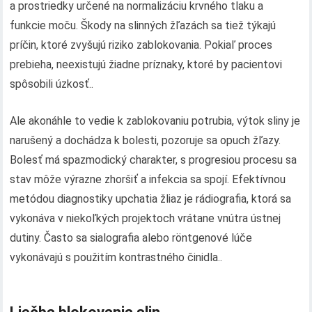
a prostriedky určené na normalizáciu krvného tlaku a
funkcie moču. Škody na slinných žľazách sa tiež týkajú
príčin, ktoré zvyšujú riziko zablokovania. Pokiaľ proces
prebieha, neexistujú žiadne príznaky, ktoré by pacientovi
spôsobili úzkosť..
Ale akonáhle to vedie k zablokovaniu potrubia, výtok sliny je
narušený a dochádza k bolesti, pozoruje sa opuch žľazy.
Bolesť má spazmodický charakter, s progresiou procesu sa
stav môže výrazne zhoršiť a infekcia sa spojí. Efektívnou
metódou diagnostiky upchatia žliaz je rádiografia, ktorá sa
vykonáva v niekoľkých projektoch vrátane vnútra ústnej
dutiny. Často sa sialografia alebo röntgenové lúče
vykonávajú s použitím kontrastného činidla..