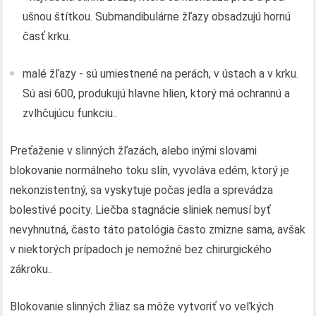
ušnou štítkou. Submandibulárne žľazy obsadzujú hornú
časť krku.
malé žľazy - sú umiestnené na perách, v ústach a v krku.
Sú asi 600, produkujú hlavne hlien, ktorý má ochrannú a
zvlhčujúcu funkciu..
Preťaženie v slinných žľazách, alebo inými slovami
blokovanie normálneho toku slín, vyvoláva edém, ktorý je
nekonzistentný, sa vyskytuje počas jedla a sprevádza
bolestivé pocity. Liečba stagnácie sliniek nemusí byť
nevyhnutná, často táto patológia často zmizne sama, avšak
v niektorých prípadoch je nemožné bez chirurgického
zákroku..
Blokovanie slinných žliaz sa môže vytvoriť vo veľkých