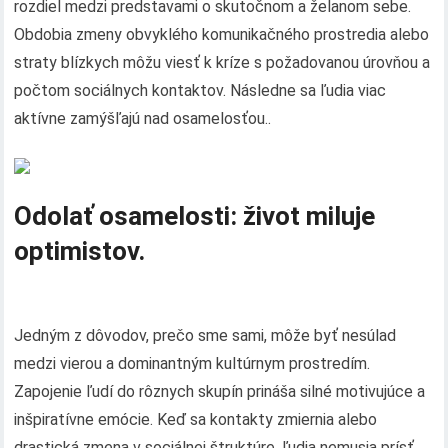
rozdiel medzi predstavami o skutočnom a želanom sebe.
Obdobia zmeny obvyklého komunikačného prostredia alebo
straty blízkych môžu viesť k kríze s požadovanou úrovňou a
počtom sociálnych kontaktov. Následne sa ľudia viac
aktívne zamýšľajú nad osamelosťou..
Odolať osamelosti: život miluje
optimistov.
Jedným z dôvodov, prečo sme sami, môže byť nesúlad
medzi vierou a dominantným kultúrnym prostredím.
Zapojenie ľudí do rôznych skupín prináša silné motivujúce a
inšpiratívne emócie. Keď sa kontakty zmiernia alebo
drastická zmena v sociálnej štruktúre, ľudia nemusia prísť