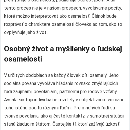
tento proces nie je v našom prospech, vyvolávame pocity,
ktoré možno interpretovať ako osamelosť. Článok bude
rozprávať o charaktere osamelosti človeka ao tom, ako to
ovplyvňuje jeho život..
Osobný život a myšlienky o ľudskej
osamelosti
V určitých obdobiach sa každý človek cíti osamelý. Jeho
sociálna povaha vyvoláva hľadanie rovnako zmýšľajúcich
ľudí záujmami, povolaniami, partnermi pre rodové vzťahy.
Avšak existujú individuálne rozdiely v subjektívnom vnímaní
toho istého pocitu rôznymi ľuďmi. Pre mnohých ľudí sa
tvorivé povolania, ako aj časté kontakty, v samotnej situácii
stanú žiaducim štátom. Častejšie tí, ktorí zažívajú úzkosť,