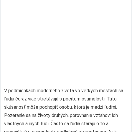
V podmienkach moderného života vo veľkých mestách sa
ľudia čoraz viac stretávajú s pocitom osamelosti. Táto
skúsenosť môže pochopiť osobu, ktorá je medzi ľuďmi.
Pozeranie sa na životy druhých, porovnanie vzťahov: ich
vlastných a iných ľudí. Často sa ľudia starajú o to a
premýšľajú o osamelosti, podliehajú stereotypom. A ak