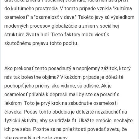
do kultúrneho prostredia. V tomto prípade vznikla "kultúrna
osamelosť" a "osamelosť v dave." Takéto javy sú výsledkom
moderných procesov globalizácie a zmien v sociálnej
štruktúre života ľudí. Tieto faktory môžu viesť k
skutočnému prejavu tohto pocitu..
Ako prekonať tento posadnutý a nepríjemný zážitok, ktorý
nás tak bolestne objíma? V každom prípade je dôležité
pochopiť jeho príčiny: ako vidíme, sú odlišné. Ak je
osamelosť priľahlá k depresii, mali by ste sa poradiť s
lekárom. Toto je prvý krok na zabudnutie osamelosti
človeka. Počas tohto obdobia je dôležité nezabudnúť na
fyzickú aktivitu, aby sa udržala fit. Ukážte emócie, nechajte
ich pre seba. Pozrite sa na príležitosti povedať svetu, že
ste osamelý a chcete zmeny..