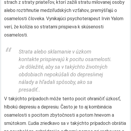
strach z straty priateľov, ktorí zažili stratu milovanej osoby
alebo roztrhnutie medziľudských vzťahov, premýšľajú o
osamelosti človeka. Vynikajúci psychoterapeut Irvin Yalom
verí, že kolízia so stratami prispieva k skúsenosti
osamelosti.
Strata alebo sklamanie v úzkom
kontakte prispievajú k pocitu osamelosti.
Je dôležité, aby sa v takýchto životných
obdobiach nepokúšali do depresívnej
nálady a hľadali spôsoby, ako sa
presadiť..
V takýchto prípadoch môže tento pocit ohraničiť úzkosť,
hlbokú depresiu a depresiu. Často je to aj kombinácia
osamelosti s pocitom zbytočnosti a potom hnevom a
smútokom. Ľudia zriedkavo sa v takýchto prípadoch obrátia