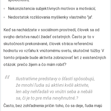
Nekonzistencia subjektívnych motívov a motivácií;
Nedostatok rozlišovania myšlienky vlastného "ja".
Keď sa nachádzate v sociálnom prostredí, človek sa od
svojho detstva naučí žiadať ostatných. Často je to v
skutočnosti prekonávané, človek stráca referenčnú
hodnotu vo vzťahu k vnútornému svetu, skutočné túžby. V
tomto prípade bude aktivita zobrazovať let z existenčných
otázok: prečo žijem a čo mám robiť?
Ilustratívne predstavy o šťastí spôsobujú,
že mnohí ľudia sú aktívni kvôli aktivite,
len aby nehľadali vo vnútri seba a nebáli
sa, či je to pre mňa nevyhnutné.?
Často, bez zohľadnenia príčin toho, čo sa deje, ľudia majú