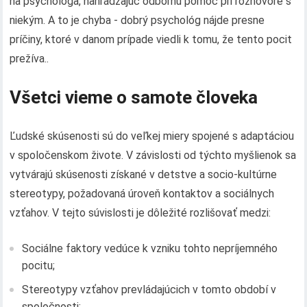
na psychológa, nahrádzajúc odbornú pomoc pri rozhovore s
niekým. A to je chyba - dobrý psychológ nájde presne
príčiny, ktoré v danom prípade viedli k tomu, že tento pocit
prežíva..
Všetci vieme o samote človeka
Ľudské skúsenosti sú do veľkej miery spojené s adaptáciou
v spoločenskom živote. V závislosti od týchto myšlienok sa
vytvárajú skúsenosti získané v detstve a socio-kultúrne
stereotypy, požadovaná úroveň kontaktov a sociálnych
vzťahov. V tejto súvislosti je dôležité rozlišovať medzi:
Sociálne faktory vedúce k vzniku tohto nepríjemného
pocitu;
Stereotypy vzťahov prevládajúcich v tomto období v
spoločnosti;