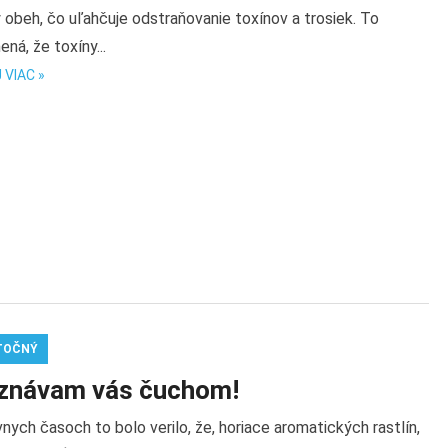
 obeh, čo uľahčuje odstraňovanie toxínov a trosiek. To
ná, že toxíny...
 VIAC »
TOČNÝ
znávam vás čuchom!
nych časoch to bolo verilo, že, horiace aromatických rastlín,