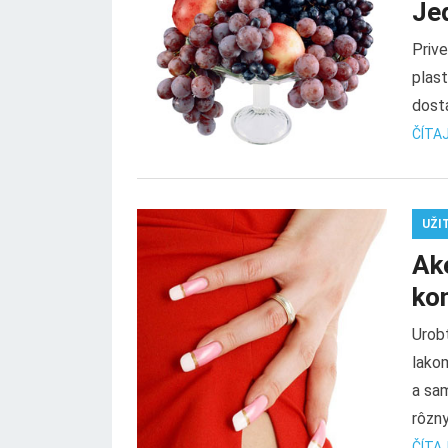
Je
Prive
plast
dosta
ČÍTAJ
UŽI
Ak
ko
Urob
lako
a sam
rôzny
ČÍTAJ