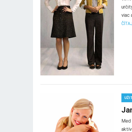
určit
viac 
ČÍTAJ
UŽI
Ja
Med 
aktív