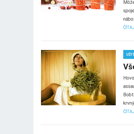
Môže
spoje
nábož
ČÍTAJ
UŽI
Vše
Hovor
assa
Bobta
krvný.
ČÍTAJ