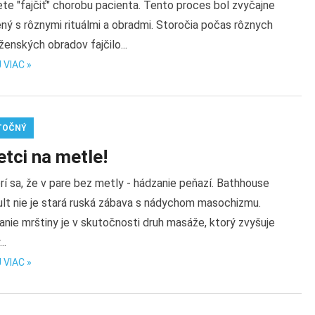
te "fajčiť" chorobu pacienta. Tento proces bol zvyčajne
ný s rôznymi rituálmi a obradmi. Storočia počas rôznych
enských obradov fajčilo...
 VIAC »
TOČNÝ
tci na metle!
í sa, že v pare bez metly - hádzanie peňazí. Bathhouse
ult nie je stará ruská zábava s nádychom masochizmu.
nie mrštiny je v skutočnosti druh masáže, ktorý zvyšuje
..
 VIAC »