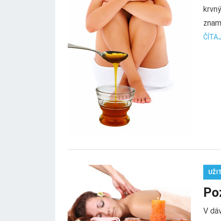
krvný
zname
ČÍTAJ
UŽI
Po
V dáv