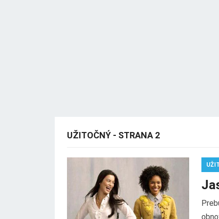
UŽITOČNÝ - STRANA 2
UŽI
Ja
Preb
obno