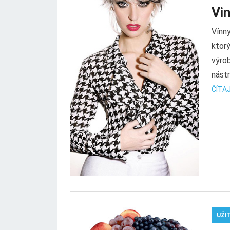
Vi
Vínny
ktorý
výro
nástr
ČÍTAJ
UŽI