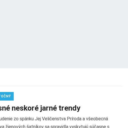
TOČNÝ
sné neskoré jarné trendy
udenie zo spánku Jej Veličenstva Príroda a všeobecná
va žienových šatníkov sa spravidla vyskytujú súčasne s