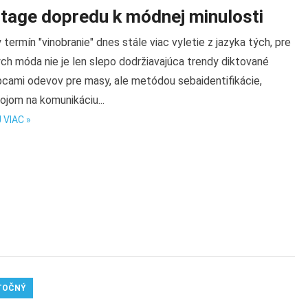
ntage dopredu k módnej minulosti
 termín "vinobranie" dnes stále viac vyletie z jazyka tých, pre
ch móda nie je len slepo dodržiavajúca trendy diktované
bcami odevov pre masy, ale metódou sebaidentifikácie,
ojom na komunikáciu...
 VIAC »
TOČNÝ