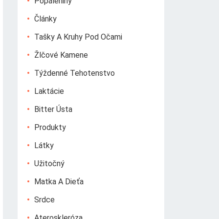
Popáleniny
Články
Tašky A Kruhy Pod Očami
Žlčové Kamene
Týždenné Tehotenstvo
Laktácie
Bitter Ústa
Produkty
Látky
Užitočný
Matka A Dieťa
Srdce
Ateroskleróza