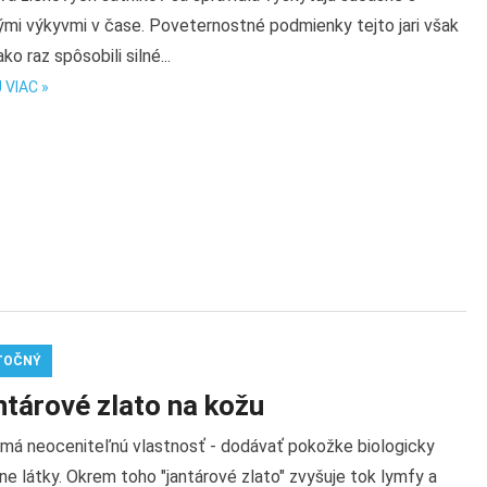
ými výkyvmi v čase. Poveternostné podmienky tejto jari však
ako raz spôsobili silné...
 VIAC »
TOČNÝ
ntárové zlato na kožu
má neoceniteľnú vlastnosť - dodávať pokožke biologicky
ne látky. Okrem toho "jantárové zlato" zvyšuje tok lymfy a