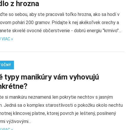
dlo z hrozna
ďte so sebou, aby ste pracovali toľko hrozna, ako sa hodí v
ovom pohári 200 gramov. Pridajte k nej akékoľvek orechy a
nete skvelé ovocné občerstvenie - dobrú energiu "krmivo"...
 VIAC »
TOČNÝ
é typy manikúry vám vyhovujú
nkrétne?
te si manikúru neznamená len pokrytie nechtov s jasným
m. Jedná sa o komplex starostlivosti o pokožku okolo nechtu
otnej klincovej platne, ktorej povrch je leštený, posilnený
mi výživovými...
 VIAC »