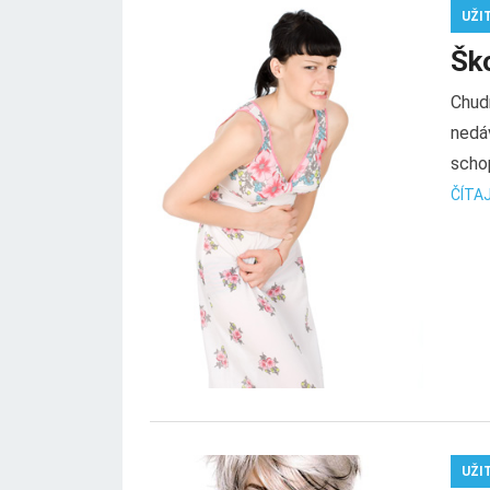
UŽI
Ško
Chudn
nedáv
schop
ČÍTAJ
UŽI