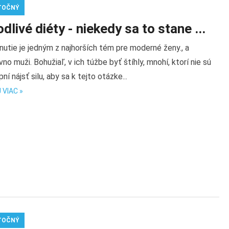
TOČNÝ
dlivé diéty - niekedy sa to stane ...
utie je jedným z najhorších tém pre moderné ženy., a
no muži. Bohužiaľ, v ich túžbe byť štíhly, mnohí, ktorí nie sú
ní nájsť silu, aby sa k tejto otázke...
 VIAC »
TOČNÝ