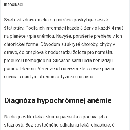
intoxikácií..
Svetová zdravotnícka organizácia poskytuje desivé
štatistiky. Podľa ich informácií každé 3 ženy a každý 4 muži
na planéte trpia anémiou. Navyše, porušenie prebieha v ich
chronickej forme. Dôvodom sú skryté choroby, chyby v
strave, čo prispieva k nedostatku železa pre normálnu
produkciu hemoglobínu. Súčasne sami ľudia nehľadajú
pomoc lekárom. Veria, že ich únava a zlé zdravie priamo
súvisia s častým stresom a fyzickou únavou..
Diagnóza hypochrómnej anémie
Na diagnostiku lekár skúma pacienta a počúva jeho
sťažnosti. Bez zbytočného odhalenia lekár objasňuje, či