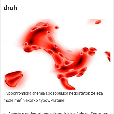
druh
Hypochromická anémia spôsobujúca nedostatok železa
môže mať niekoľko typov, vrátane:
Anémia s nedostatkom mikrocyklickej železo. Tento typ