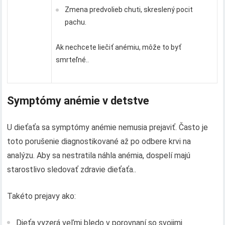
Zmena predvolieb chuti, skreslený pocit
pachu.
Ak nechcete liečiť anémiu, môže to byť
smrteľné..
Symptómy anémie v detstve
U dieťaťa sa symptómy anémie nemusia prejaviť. Často je
toto porušenie diagnostikované až po odbere krvi na
analýzu. Aby sa nestratila náhla anémia, dospelí majú
starostlivo sledovať zdravie dieťaťa..
Takéto prejavy ako:
Dieťa vyzerá veľmi bledo v porovnaní so svojimi