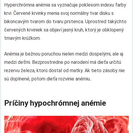
Hyperchrómna anémia sa vyznačuje poklesom indexu farby
krvi. Červené krvinky menia svoj normálny tvar disku s
bikoncavým tvarom do tvaru prstenca. Uprostred takýchto
červených krviniek sa objaví jasný kruh, ktorý je obklopený
tmavým krúžkom.
Anémia je bežnou poruchou nielen medzi dospelými, ale aj
medzi deťmi. Bezprostredne po narodení má dieťa určitú
rezervu železa, ktorú dostal od matky. Ak tieto zásoby nie
sú doplnené, potom dieťa rozvinie anémiu..
Príčiny hypochrómnej anémie