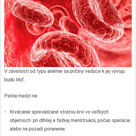
V závislosti od typu anémie sa príčiny vedúce k jej vývoju
budú líšiť..
Patria medzi ne:
Krvácanie sprevádzané stratou krvi vo veľkých
objemoch: pri dlhšej a ťažkej menštruácii, počas operácie
alebo na pozadí poranenia.