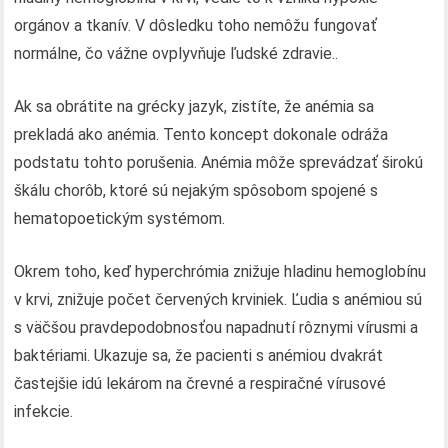
orgánov a tkanív. V dôsledku toho nemôžu fungovať
normálne, čo vážne ovplyvňuje ľudské zdravie..
Ak sa obrátite na grécky jazyk, zistíte, že anémia sa
prekladá ako anémia. Tento koncept dokonale odráža
podstatu tohto porušenia. Anémia môže sprevádzať širokú
škálu chorôb, ktoré sú nejakým spôsobom spojené s
hematopoetickým systémom.
Okrem toho, keď hyperchrómia znižuje hladinu hemoglobínu
v krvi, znižuje počet červených krviniek. Ľudia s anémiou sú
s väčšou pravdepodobnosťou napadnutí rôznymi vírusmi a
baktériami. Ukazuje sa, že pacienti s anémiou dvakrát
častejšie idú lekárom na črevné a respiračné vírusové
infekcie.