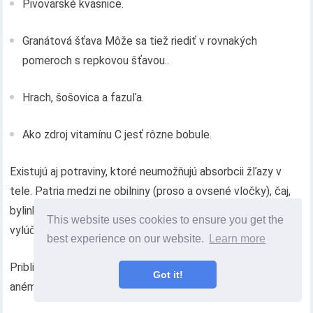
Pivovarské kvasnice.
Granátová šťava Môže sa tiež riediť v rovnakých
pomeroch s repkovou šťavou..
Hrach, šošovica a fazuľa.
Ako zdroj vitamínu C jesť rôzne bobule.
Existujú aj potraviny, ktoré neumožňujú absorbcii žľazy v
tele. Patria medzi ne obilniny (proso a ovsené vločky), čaj,
bylinky, plnotučné mlieko, káva, tučné jedlá. Mali by byť
This website uses cookies to ensure you get the
vylúčení z menu.
best experience on our website.
Learn more
Približná ponuka na 1 deň pre osobu s hypochrómnou
Got it!
anémiou: