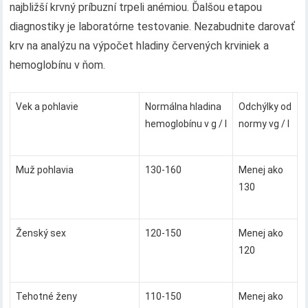
najbližší krvný príbuzní trpeli anémiou. Ďalšou etapou
diagnostiky je laboratórne testovanie. Nezabudnite darovať
krv na analýzu na výpočet hladiny červených krviniek a
hemoglobínu v ňom.
Vek a pohlavie
Normálna hladina
Odchýlky od
hemoglobínu v g / l
normy vg / l
Muž pohlavia
130-160
Menej ako
130
Ženský sex
120-150
Menej ako
120
Tehotné ženy
110-150
Menej ako