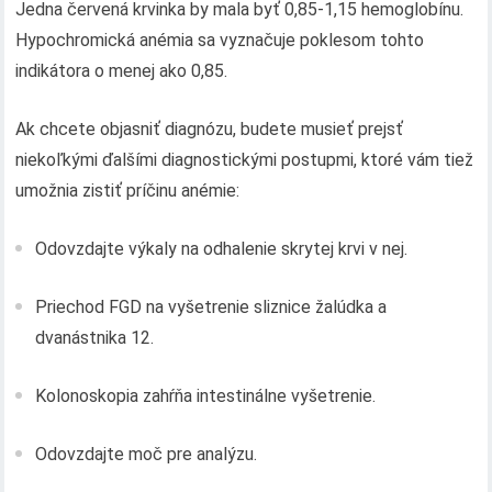
Jedna červená krvinka by mala byť 0,85-1,15 hemoglobínu.
Hypochromická anémia sa vyznačuje poklesom tohto
indikátora o menej ako 0,85.
Ak chcete objasniť diagnózu, budete musieť prejsť
niekoľkými ďalšími diagnostickými postupmi, ktoré vám tiež
umožnia zistiť príčinu anémie:
Odovzdajte výkaly na odhalenie skrytej krvi v nej.
Priechod FGD na vyšetrenie sliznice žalúdka a
dvanástnika 12.
Kolonoskopia zahŕňa intestinálne vyšetrenie.
Odovzdajte moč pre analýzu.