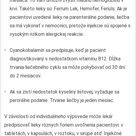
mesiaca. To vám umožní zvýšiť hladinu hemoglobínu v
krvi. Takéto lieky sú: Ferrum Lek, Hemofer, Fenüls. Ak je
pacientovi uvedené lieky na parenterálne podanie, liečba
sa má vykonať v nemocnici, pretože injekcie sú spojené s
vysokým rizikom alergickej reakcie..
Cyanokobalamín sa predpisuje, keď je pacient
diagnostikovaný s nedostatkom vitamínu B12. Dĺžka
trvania liečebného cyklu sa môže pohybovať od 30 dní
do 2 mesiacov..
Ak sa zistí nedostatok kyseliny listovej, vyžaduje sa
perorálne podanie. Trvanie liečby je jeden mesiac..
V závislosti od individuálneho výpovede môže lekár
predpisovať lieky rôznych foriem uvoľnenia pacientovi: v
tabletách, v kapsulách, v roztoku, v sirupe atď. Injekčné