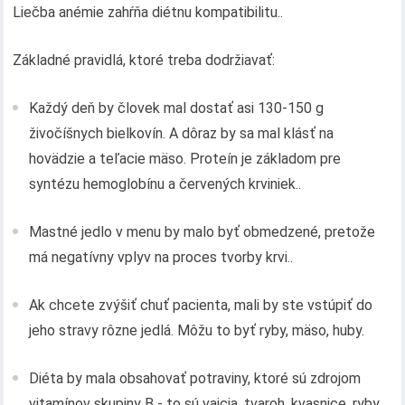
Liečba anémie zahŕňa diétnu kompatibilitu..
Základné pravidlá, ktoré treba dodržiavať:
Každý deň by človek mal dostať asi 130-150 g
živočíšnych bielkovín. A dôraz by sa mal klásť na
hovädzie a teľacie mäso. Proteín je základom pre
syntézu hemoglobínu a červených krviniek..
Mastné jedlo v menu by malo byť obmedzené, pretože
má negatívny vplyv na proces tvorby krvi..
Ak chcete zvýšiť chuť pacienta, mali by ste vstúpiť do
jeho stravy rôzne jedlá. Môžu to byť ryby, mäso, huby.
Diéta by mala obsahovať potraviny, ktoré sú zdrojom
vitamínov skupiny B - to sú vajcia, tvaroh, kvasnice, ryby.