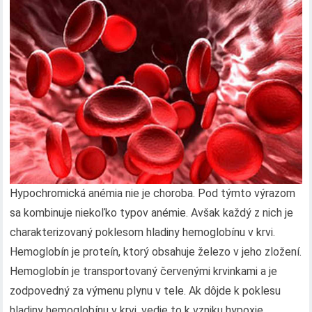
Hypochromická anémia nie je choroba. Pod týmto výrazom
sa kombinuje niekoľko typov anémie. Avšak každý z nich je
charakterizovaný poklesom hladiny hemoglobínu v krvi.
Hemoglobín je proteín, ktorý obsahuje železo v jeho zložení.
Hemoglobín je transportovaný červenými krvinkami a je
zodpovedný za výmenu plynu v tele. Ak dôjde k poklesu
hladiny hemoglobínu v krvi, vedie to k vzniku hypoxie