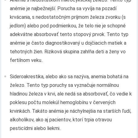
anémie je najbežnejší. Porucha sa vyvíja na pozadí
krvácania, s nedostatočným príjmom železa zvonku (s
jedlom) alebo pod podmienkou, že telo nie je schopné
adekvátne absorbovať tento stopový prvok. Tento typ
anémie je často diagnostikovaný u dojčiacich matiek a
tehotných žien. Riziková skupina zahŕňa deti a ženy vo
fertilnom veku..
Sideroakrestika, alebo ako sa nazýva, anemia bohatá na
železo. Tento typ poruchy sa vyznačuje normálnou
hladinou železa v krvi, ale nedá sa absorbovať, čo vedie k
poklesu počtu molekúl hemoglobínu v červených
krvinkách. Takáto anémia je náchylnejšia na starších ľudí,
alkoholikov, ako aj pacientov, ktorí trpia otravou
pesticídmi alebo liekmi..