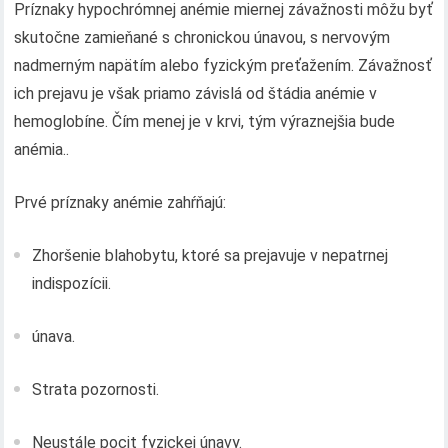
Príznaky hypochrómnej anémie miernej závažnosti môžu byť
skutočne zamieňané s chronickou únavou, s nervovým
nadmerným napätím alebo fyzickým preťažením. Závažnosť
ich prejavu je však priamo závislá od štádia anémie v
hemoglobíne. Čím menej je v krvi, tým výraznejšia bude
anémia..
Prvé príznaky anémie zahŕňajú:
Zhoršenie blahobytu, ktoré sa prejavuje v nepatrnej
indispozícii.
únava.
Strata pozornosti.
Neustále pocit fyzickej únavy.