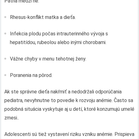
Patria medzi ne:
Rhesus-konflikt matka a dieťa.
Infekcia plodu počas intrauterinného vývoja s
hepatitídou, rubeolou alebo inými chorobami.
Vážne chyby v menu tehotnej ženy.
Poranenia na pôrod.
Ak ste správne dieťa nakŕmiť a nedodržali odporúčania
pediatra, nevyhnutne to povedie k rozvoju anémie. Často sa
podobná situácia vyskytuje aj u detí, ktoré konzumujú umelé
zmesi..
Adolescenti sú tiež vystavení riziku vzniku anémie. Prispieva