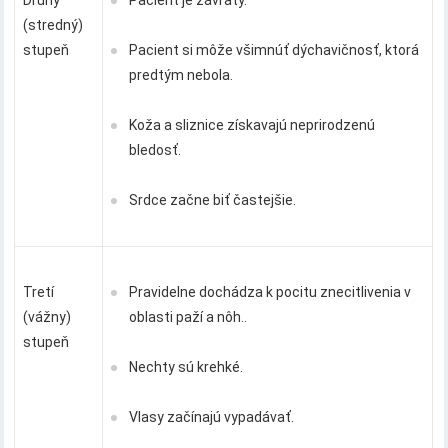
Druhý
Pacient je závraty.
(stredný)
stupeň
Pacient si môže všimnúť dýchavičnosť, ktorá
predtým nebola.
Koža a sliznice získavajú neprirodzenú
bledosť.
Srdce začne biť častejšie.
Tretí
Pravidelne dochádza k pocitu znecitlivenia v
(vážny)
oblasti paží a nôh..
stupeň
Nechty sú krehké.
Vlasy začínajú vypadávať.