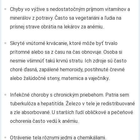
Chyby vo výžive s nedostatočným príjmom vitamínov a
minerálov z potravy. Často sa vegetariáni a ľudia na
prísnej strave obrátia na lekárov za anémiu..
Skryté vnútorné krvácanie, ktoré môže byť trvalo
prítomné alebo sa z času na čas obnovuje. Osoba si
nesmie všimnúť takú krvnú stratu. Ich zdroje sú často
choré ďasná, zapálené hemoroidy, postihnuté črevné
alebo žalúdočné steny, maternica a vaječníky..
Infekčné choroby s chronickým priebehom. Patria sem
tuberkulóza a hepatitída. Železo v tele je redistribuované
a zle absorbované. U starších ľudí obličkové a pečeňové
ochorenia často vedú k anémiu..
Otrávenie tela rôznymi jedmi a chemikáliami.