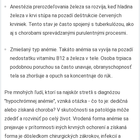
Anestézia prerozdeľovania železa sa rozvíja, keď hladina
železa v krvi stúpa na pozadí deštrukcie červených
krviniek. Tento stav je často spojený s tuberkulózou, ako
aj s chorobami sprevádzanými purulentnými procesmi..
Zmiešaný typ anémie. Takáto anémia sa vyvíja na pozadí
nedostatku vitamínu B12 a železa v tele. Osoba trpiaca
podobnou poruchou sa často unavuje, obranyschopnosť
tela sa zhoršuje a opuch sa koncentruje do rúk..
Pre mnohých ľudí, ktorí sa najskôr stretli s diagnózou
"hypochrómnej anémie", vzniká otázka - čo to je: dedičná
alebo získaná choroba? V skutočnosti sa patológia môže
zdediť a rozvinúť po celý život. Vrodená forma anémie sa
prejavuje v prítomnosti iných krvných ochorení a získaná
forma je dôsledkom chirurgických zákrokov, infekcií a