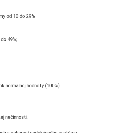
rmy od 10 do 29%
 do 49%;
bok normálnej hodnoty (100%).
ej nečinnosti;
úch a ochorení endokrinného systému;