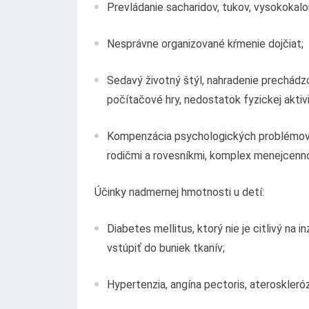
Prevládanie sacharidov, tukov, vysokokalor
Nesprávne organizované kŕmenie dojčiat;
Sedavý životný štýl, nahradenie prechádzo
počítačové hry, nedostatok fyzickej aktivi
Kompenzácia psychologických problémov 
rodičmi a rovesníkmi, komplex menejcenno
Účinky nadmernej hmotnosti u detí:
Diabetes mellitus, ktorý nie je citlivý na 
vstúpiť do buniek tkanív;
Hypertenzia, angína pectoris, ateroskleróz