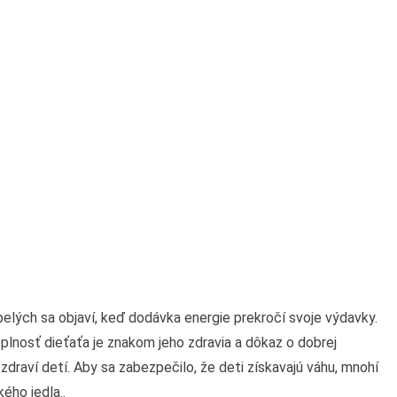
pelých sa objaví, keď dodávka energie prekročí svoje výdavky.
e plnosť dieťaťa je znakom jeho zdravia a dôkaz o dobrej
 zdraví detí. Aby sa zabezpečilo, že deti získavajú váhu, mnohí
ého jedla..