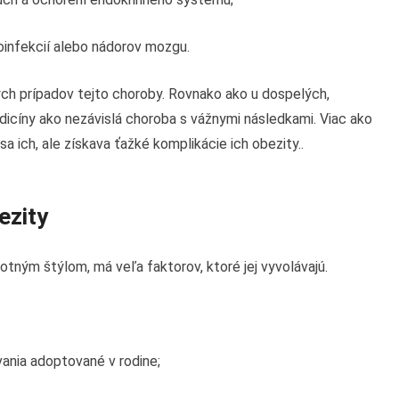
infekcií alebo nádorov mozgu.
ých prípadov tejto choroby. Rovnako ako u dospelých,
dicíny ako nezávislá choroba s vážnymi následkami. Viac ako
a ich, ale získava ťažké komplikácie ich obezity..
ezity
tným štýlom, má veľa faktorov, ktoré jej vyvolávajú.
ania adoptované v rodine;