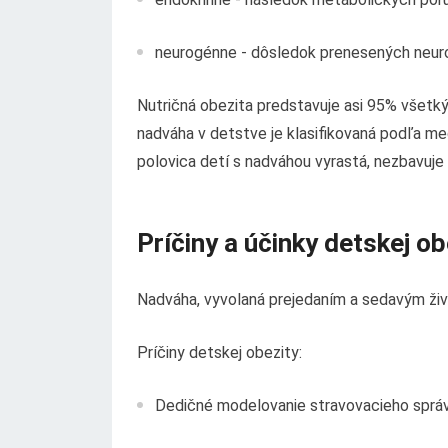
neurogénne - dôsledok prenesených neuro
Nutričná obezita predstavuje asi 95% všetk
nadváha v detstve je klasifikovaná podľa me
polovica detí s nadváhou vyrastá, nezbavuje s
Príčiny a účinky detskej ob
Nadváha, vyvolaná prejedaním a sedavým živo
Príčiny detskej obezity:
Dedičné modelovanie stravovacieho správ