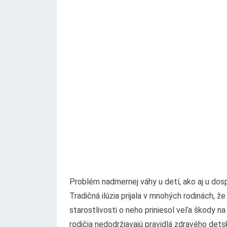
Problém nadmernej váhy u detí, ako aj u dos
Tradičná ilúzia prijala v mnohých rodinách, ž
starostlivosti o neho priniesol veľa škody na
rodičia nedodržiavajú pravidlá zdravého detsk