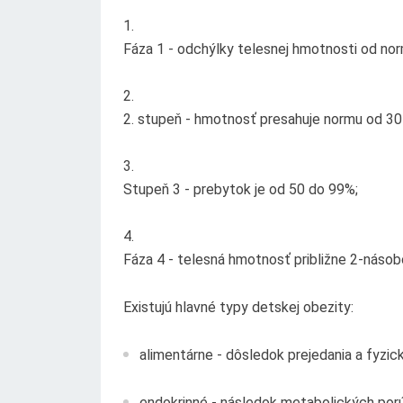
Fáza 1 - odchýlky telesnej hmotnosti od no
2. stupeň - hmotnosť presahuje normu od 30
Stupeň 3 - prebytok je od 50 do 99%;
Fáza 4 - telesná hmotnosť približne 2-náso
Existujú hlavné typy detskej obezity:
alimentárne - dôsledok prejedania a fyzick
endokrinné - následok metabolických por