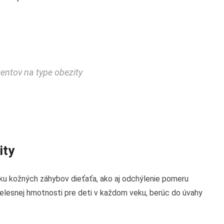
centov na type obezity
ity
úbku kožných záhybov dieťaťa, ako aj odchýlenie pomeru
telesnej hmotnosti pre deti v každom veku, berúc do úvahy