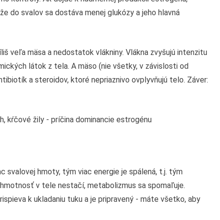
, že do svalov sa dostáva menej glukózy a jeho hlavná
iš veľa mäsa a nedostatok vlákniny. Vlákna zvyšujú intenzitu
ckých látok z tela. A mäso (nie všetky, v závislosti od
iotík a steroidov, ktoré nepriaznivo ovplyvňujú telo. Záver:
, kŕčové žily - príčina dominancie estrogénu
 svalovej hmoty, tým viac energie je spálená, t.j. tým
á hmotnosť v tele nestačí, metabolizmus sa spomaľuje.
ispieva k ukladaniu tuku a je pripravený - máte všetko, aby