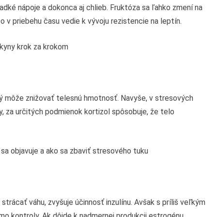
ladké nápoje a dokonca aj chlieb. Fruktóza sa ľahko zmení na
čo v priebehu času vedie k vývoju rezistencie na leptín.
pokyny krok za krokom
orý môže znižovať telesnú hmotnosť. Navyše, v stresových
y, za určitých podmienok kortizol spôsobuje, že telo
o sa objavuje a ako sa zbaviť stresového tuku
rácať váhu, zvyšuje účinnosť inzulínu. Avšak s príliš veľkým
o kontroly. Ak dôjde k nadmernej produkcii estrogénu,