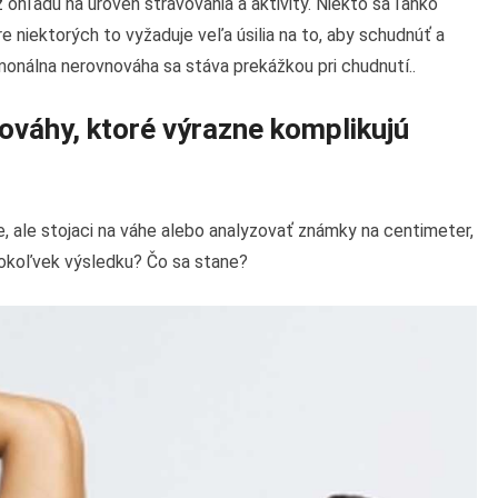
 ohľadu na úroveň stravovania a aktivity. Niekto sa ľahko
e niektorých to vyžaduje veľa úsilia na to, aby schudnúť a
ormonálna nerovnováha sa stáva prekážkou pri chudnutí..
ováhy, ktoré výrazne komplikujú
lne, ale stojaci na váhe alebo analyzovať známky na centimeter,
hokoľvek výsledku? Čo sa stane?