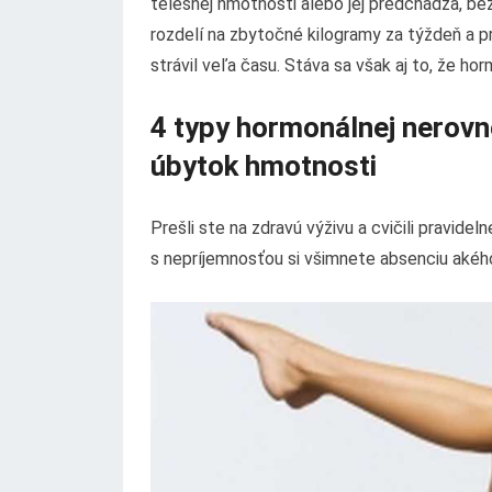
telesnej hmotnosti alebo jej predchádza, bez
rozdelí na zbytočné kilogramy za týždeň a pr
strávil veľa času. Stáva sa však aj to, že h
4 typy hormonálnej nerovn
úbytok hmotnosti
Prešli ste na zdravú výživu a cvičili pravide
s nepríjemnosťou si všimnete absenciu aké