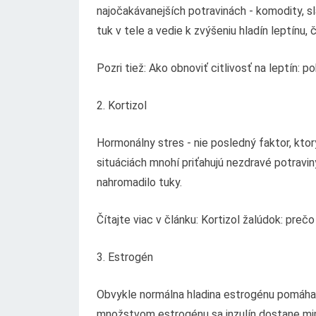
najočakávanejších potravinách - komodity, s
tuk v tele a vedie k zvýšeniu hladín leptínu, 
Pozri tiež: Ako obnoviť citlivosť na leptín: 
2. Kortizol
Hormonálny stres - nie posledný faktor, kt
situáciách mnohí priťahujú nezdravé potravin
nahromadilo tuky.
Čítajte viac v článku: Kortizol žalúdok: preč
3. Estrogén
Obvykle normálna hladina estrogénu pomáha st
množstvom estrogénu sa inzulín dostane mim