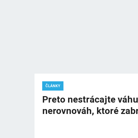
ČLÁNKY
Preto nestrácajte váh
nerovnováh, ktoré zab