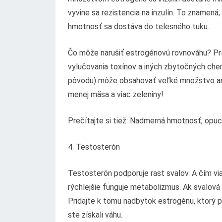
vyvine sa rezistencia na inzulín. To znamená
hmotnosť sa dostáva do telesného tuku..
Čo môže narušiť estrogénovú rovnováhu? Príl
vylučovania toxínov a iných zbytočných chemi
pôvodu) môže obsahovať veľké množstvo antib
menej mäsa a viac zeleniny!
Prečítajte si tiež: Nadmerná hmotnosť, opuch
4. Testosterón
Testosterón podporuje rast svalov. A čím viac
rýchlejšie funguje metabolizmus. Ak svalov
Pridajte k tomu nadbytok estrogénu, ktorý pr
ste získali váhu.