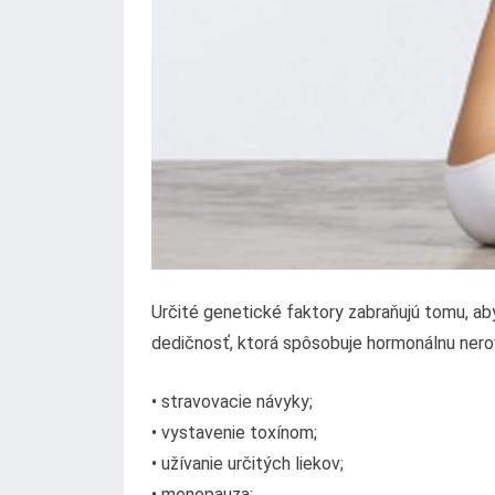
Určité genetické faktory zabraňujú tomu, ab
dedičnosť, ktorá spôsobuje hormonálnu ner
• stravovacie návyky;
• vystavenie toxínom;
• užívanie určitých liekov;
• menopauza;