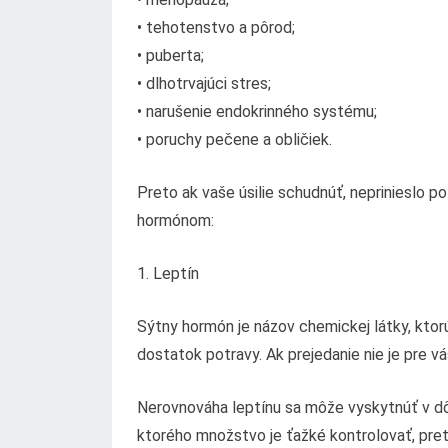
• tehotenstvo a pôrod;
• puberta;
• dlhotrvajúci stres;
• narušenie endokrinného systému;
• poruchy pečene a obličiek.
Preto ak vaše úsilie schudnúť, neprinieslo 
hormónom:
1. Leptín
Sýtny hormón je názov chemickej látky, ktorú
dostatok potravy. Ak prejedanie nie je pre v
Nerovnováha leptínu sa môže vyskytnúť v dôs
ktorého množstvo je ťažké kontrolovať, preto